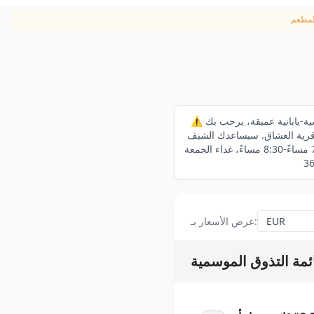
⚠️ يرجى إبلاغ موظفينا بأي حساسية غذائية ولد من صداقة فرنسية-يابانية عميقة، يرحب بك Au 14 Février Vieux Lyon بعيدًا عن كل شيء،
شيف Tsuyoshi ARAI على اكتشاف روح المطبخ الفرنسي بلمسة يابانية رقيقة. نحن لا نقدم قوائم نباتية أو
نباتية صرفة أو خالية من اللاكتوز. حلقة جديدة من 5 يناير إلى 6 مارس 2026. مفتوح من الاثنين إلى الجمعة 7:30 مساءً-8:30 مساءً، غداء الجمعة
:
عرض الأسعار بـ
ئمة التذوق الموسمية