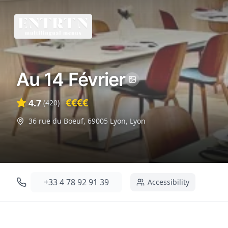
Au 14 Février
€€€€
4.7
(
420
)
36 rue du Boeuf, 69005 Lyon
,
Lyon
+33 4 78 92 91 39
Accessibility