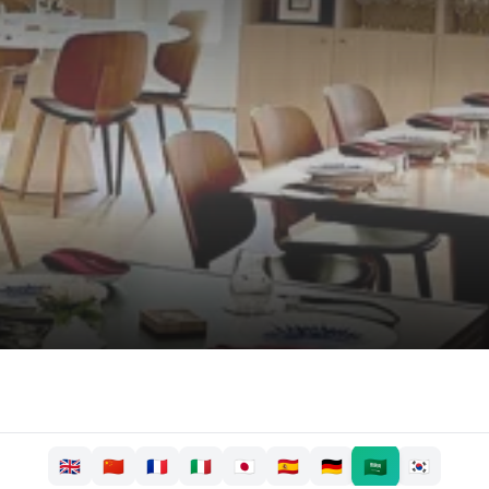
🇸🇦
🇬🇧
🇨🇳
🇫🇷
🇮🇹
🇯🇵
🇪🇸
🇩🇪
🇰🇷