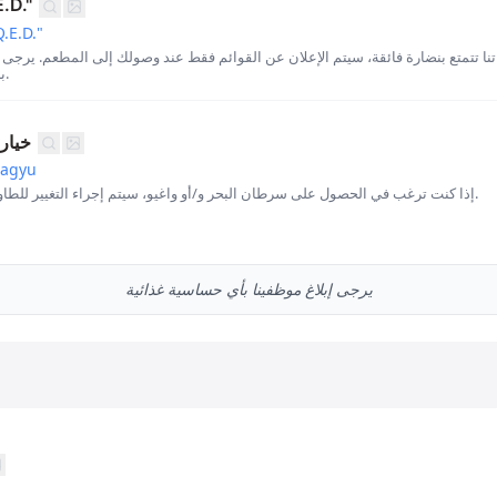
قائمة مفاج
.E.D."
اتنا تتمتع بنضارة فائقة، سيتم الإعلان عن القوائم فقط عند وصولك إلى المطعم. يرجى ع
بأي أطعمة قد لا تفضلها.
خيار 
Wagyu
إذا كنت ترغب في الحصول على سرطان البحر و/أو واغيو، سيتم إجراء التغيير للطاولة بأكملها. يرجى الحجز مسبقًا.
يرجى إبلاغ موظفينا بأي حساسية غذائية