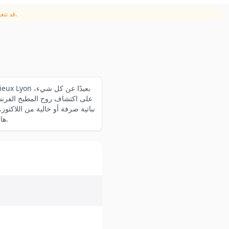
القائمة الأصلية بـالفرنسية. تُعتمد المعلومات المقدمة من المطعم.
قد تتغي
12 ظهرًا-1 مساءً. 36 rue du Bœuf, 69005 Vieux Lyon. هاتف: 04.78.92.91.39.