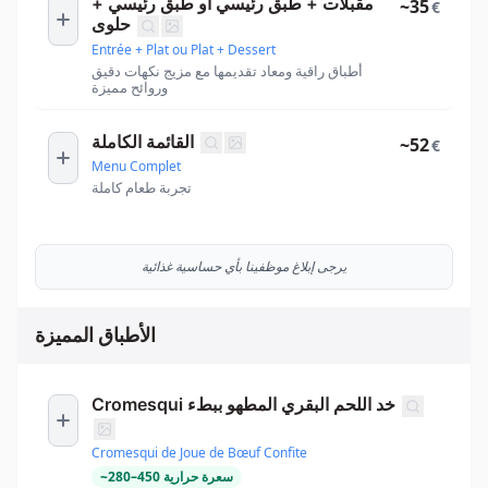
مقبلات + طبق رئيسي أو طبق رئيسي +
~35
€
حلوى
Entrée + Plat ou Plat + Dessert
أطباق راقية ومعاد تقديمها مع مزيج نكهات دقيق
وروائح مميزة
القائمة الكاملة
~52
€
Menu Complet
تجربة طعام كاملة
يرجى إبلاغ موظفينا بأي حساسية غذائية
الأطباق المميزة
Cromesqui خد اللحم البقري المطهو ببطء
Cromesqui de Joue de Bœuf Confite
سعرة حرارية
450
–
280
~