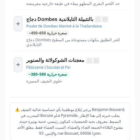
خد اللحم البقري المطهو ببطء في طبقة خارجية مقرمشة
دجاج Dombes بالتتبيلة التايلاندية
Poulet de Dombes Mariné à la Thaïlandaise
سعرة حرارية
650
–
450
~
دجاج Dombes الحر الطليق بنكهات مستوحاة من المطبخ
التايلاندي
معجنات الشوكولاتة والصنوبر
Pâtisserie Chocolat et Pin
سعرة حرارية
580
–
380
~
حلوى الشيف المميزة
⚠️ يرجى إبلاغ موظفينا بأي حساسية غذائية الشيف Benjamin Bouvard،
المتدرب في Bocuse وLa Pyramide، يجلب خبرته إلى هذا الإطار
البسيط. معروف بحبه للحمضيات كمكون رئيسي. خدمة بوتيرة جيدة.
مفتوح الثلاثاء-الجمعة الغداء والعشاء، السبت العشاء فقط. مغلق الأحد
والإثنين. 93 rue Bossuet, 69006 Lyon.