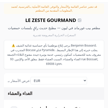
قد تتغير عناصر القائمة والأسعار والتوفر.
القائمة الأصلية بـالفرنسية. تُعتمد
المعلومات المقدمة من المطعم.
LE ZESTE GOURMAND
مطعم بيب غورماند في ليون — مطبخ حديث راقٍ بلمسات حمضيات
السعرات الحرارية المعروضة تقديرية
⚠️ يرجى إبلاغ موظفينا بأي حساسية غذائية الشيف Benjamin Bouvard،
المتدرب في Bocuse وLa Pyramide، يجلب خبرته إلى هذا الإطار البسيط.
معروف بحبه للحمضيات كمكون رئيسي. خدمة بوتيرة جيدة. مفتوح الثلاثاء-الجمعة
الغداء والعشاء، السبت العشاء فقط. مغلق الأحد والإثنين. 93 rue Bossuet,
69006 Lyon.
:
عرض الأسعار بـ
الغداء والعشاء