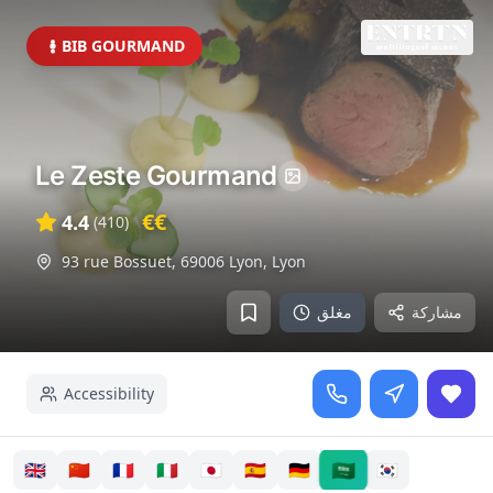
BIB GOURMAND
Le Zeste Gourmand
€€
4.4
(
410
)
93 rue Bossuet, 69006 Lyon
,
Lyon
مشاركة
مغلق
Accessibility
🇸🇦
🇬🇧
🇨🇳
🇫🇷
🇮🇹
🇯🇵
🇪🇸
🇩🇪
🇰🇷