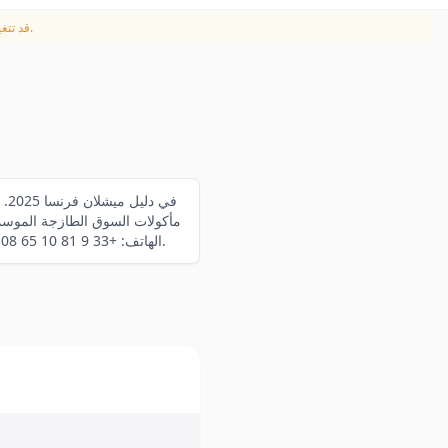
القائمة الأصلية بـالفرنسية. تُعتمد المعلومات المقدمة من المطعم.
قد تتغي
مأكولات السوق الطازجة الموسمي
نبيذ ثاقبة. العنوان: 3 Rue d'Algérie, 69001 Lyon. الهاتف: +33 9 81 10 65 08. تتغير القائمة بانتظام بناءً على توفر المنتجات الموسمية.