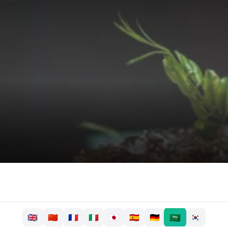
🇸🇦
🇬🇧
🇨🇳
🇫🇷
🇮🇹
🇯🇵
🇪🇸
🇩🇪
🇰🇷