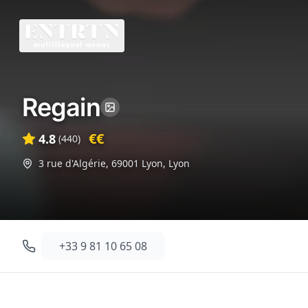
Regain
€€
4.8
(
440
)
3 rue d'Algérie, 69001 Lyon
,
Lyon
+33 9 81 10 65 08