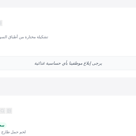
تشكيلة مختارة من أطباق السو
يرجى إبلاغ موظفينا بأي حساسية غذائية
سعر
لحم حمل طازج م