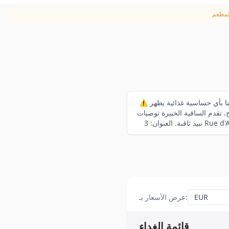
⚠️ يرجى إبلاغ موظفينا بأي حساسية غذائية يظهر Regain في دليل ميشلان فرنسا 2025. يقع هذا المطعم بالقرب من ضفة نهر السون، ويقدم
 تقدم الساقية الخبيرة توصيات
:
عرض الأسعار بـ
قائمة الغداء