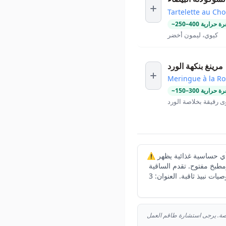
Tartelette au Cho
ة حرارية
400
–
250
~
كيوي، ليمون أخضر
مرينغ بنكهة الورد
Meringue à la Ro
ة حرارية
300
–
150
~
ى رقيقة بخلاصة الورد
⚠️ يرجى إبلاغ موظفينا بأي حساسية غذائية يظهر Regain في دليل ميشلان فرنسا 2025. يقع هذا المطعم بالقرب من ضفة نهر السون،
طبخ مفتوح. تقدم الساقية
الخبيرة توصيات نبيذ ثاقبة. العنوان: 3 Rue d'Algérie, 69001 Lyon. الهاتف: +33 9 81 10 65 08. تتغير القائمة بانتظام بناءً على توفر
حصة. يرجى استشارة طاقم العمل