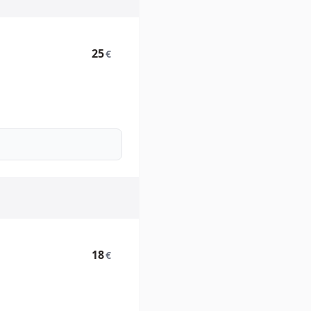
25
€
18
€