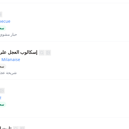
becue
سعر
حبار مشوي 
إسكالوب العجل على ا
 Milanaise
سعر
شريحة عجل 
z
سعر
تارت ا