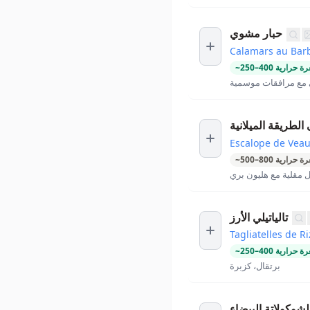
حبار مشوي
Calamars au Bar
ة حرارية
400
–
250
~
مع مرافقات موسمية
لطريقة الميلانية
Escalope de Veau
ة حرارية
800
–
500
~
مقلية مع هليون بري
تالياتيلي الأرز
Tagliatelles de Ri
ة حرارية
400
–
250
~
برتقال، كزبرة
لشوكولاتة البيضاء