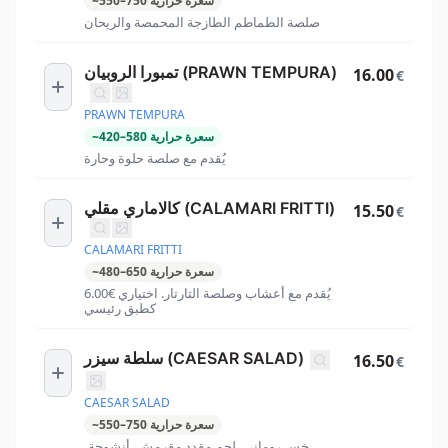
سعرة حرارية
750
–
550
~
صلصة الطماطم الطازجة المحمصة والريحان
تمبورا الروبيان (PRAWN TEMPURA)
16.00
€
PRAWN TEMPURA
سعرة حرارية
580
–
420
~
يُقدم مع صلصة حلوة وحارة
كالاماري مقلي (CALAMARI FRITTI)
15.50
€
CALAMARI FRITTI
سعرة حرارية
650
–
480
~
يُقدم مع أعشاب وصلصة التارتار. اختياري €6.00
كطبق رئيسي
سلطة سيزر (CAESAR SALAD)
16.50
€
CAESAR SALAD
سعرة حرارية
750
–
550
~
خس روماني، لحم مقدد مقرمش، أنشوجة،