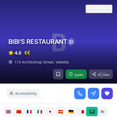
B
BIBI'S RESTAURANT
€€
4.0
113 Archbishop Street
,
Valletta
مشاركة
مفتوح
Accessibility
🇸🇦
🇬🇧
🇨🇳
🇫🇷
🇮🇹
🇯🇵
🇪🇸
🇩🇪
🇲🇹
🇰🇷