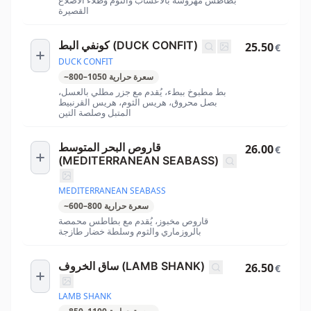
بطاطس مهروسة بالأعشاب والثوم وطلاء الأضلاع
القصيرة
كونفي البط (DUCK CONFIT)
25.50
€
DUCK CONFIT
سعرة حرارية
1050
–
800
~
بط مطبوخ ببطء، يُقدم مع جزر مطلي بالعسل،
بصل محروق، هريس الثوم، هريس القرنبيط
المتبل وصلصة التين
قاروص البحر المتوسط
26.00
€
(MEDITERRANEAN SEABASS)
MEDITERRANEAN SEABASS
سعرة حرارية
800
–
600
~
قاروص مخبوز، يُقدم مع بطاطس محمصة
بالروزماري والثوم وسلطة خضار طازجة
ساق الخروف (LAMB SHANK)
26.50
€
LAMB SHANK