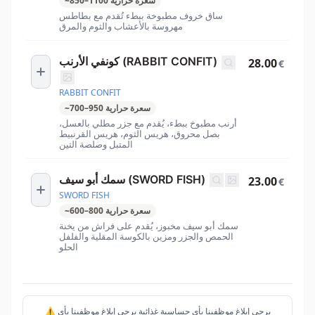
سعرة حرارية
1100
–
850
~
ساق خروف مطبوخة ببطء تُقدم مع بطاطس
مهروسة بالأعشاب والثوم والمرق
كونفي الأرنب (RABBIT CONFIT)
28.00
€
RABBIT CONFIT
سعرة حرارية
950
–
700
~
أرنب مطبوخ ببطء، يُقدم مع جزر مطلي بالعسل،
بصل محروق، هريس الثوم، هريس القرنبيط
المتبل وصلصة التين
سمك أبو سيف (SWORD FISH)
23.00
€
SWORD FISH
سعرة حرارية
800
–
600
~
سمك أبو سيف مخبوز، يُقدم على فراش من يخنة
الحمص والجزر ومزين بالكوسة المقلية والفلفل
الحلو
⚠️ يرجى إبلاغ موظفينا بأي حساسية غذائية يرجى إبلاغ موظفينا بأي