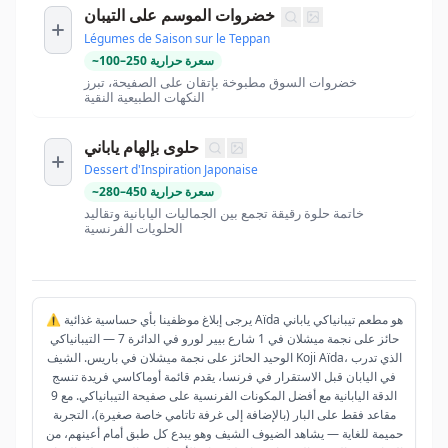
خضروات الموسم على التيبان
Légumes de Saison sur le Teppan
سعرة حرارية
250
–
100
~
خضروات السوق مطبوخة بإتقان على الصفيحة، تبرز
النكهات الطبيعية النقية
حلوى بإلهام ياباني
Dessert d'Inspiration Japonaise
سعرة حرارية
450
–
280
~
خاتمة حلوة رقيقة تجمع بين الجماليات اليابانية وتقاليد
الحلويات الفرنسية
⚠️ يرجى إبلاغ موظفينا بأي حساسية غذائية Aïda هو مطعم تيبانياكي ياباني
حائز على نجمة ميشلان في 1 شارع بيير لورو في الدائرة 7 — التيبانياكي
الوحيد الحائز على نجمة ميشلان في باريس. الشيف Koji Aïda، الذي تدرب
في اليابان قبل الاستقرار في فرنسا، يقدم قائمة أوماكاسي فريدة تنسج
الدقة اليابانية مع أفضل المكونات الفرنسية على صفيحة التيبانياكي. مع 9
مقاعد فقط على البار (بالإضافة إلى غرفة تاتامي خاصة صغيرة)، التجربة
حميمة للغاية — يشاهد الضيوف الشيف وهو يبدع كل طبق أمام أعينهم، من