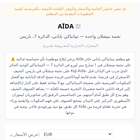
قد تتغير عناصر القائمة والأسعار والتوفر.
القائمة الأصلية بـالفرنسية. تُعتمد
المعلومات المقدمة من المطعم.
AÏDA
نجمة ميشلان واحدة — تيبانياكي ياباني، الدائرة 7، باريس
السعرات الحرارية المعروضة تقديرية
⚠️ يرجى إبلاغ موظفينا بأي حساسية غذائية Aïda هو مطعم تيبانياكي ياباني حائز
على نجمة ميشلان في 1 شارع بيير لورو في الدائرة 7 — التيبانياكي الوحيد الحائز
على نجمة ميشلان في باريس. الشيف Koji Aïda، الذي تدرب في اليابان قبل
الاستقرار في فرنسا، يقدم قائمة أوماكاسي فريدة تنسج الدقة اليابانية مع أفضل
المكونات الفرنسية على صفيحة التيبانياكي. مع 9 مقاعد فقط على البار (بالإضافة
إلى غرفة تاتامي خاصة صغيرة)، التجربة حميمة للغاية — يشاهد الضيوف الشيف
وهو يبدع كل طبق أمام أعينهم، من الساشيمي الرقيق إلى شاتوبريان ليموزان
الأسطوري. التركيز على التيبان يشجع الضيوف على فهم المكونات والتقنية وراء
كل طبق. مع نبيذ بورغوندي فاخر، وجبة في Aïda هي تجربة طعام فريدة من
نوعها.
:
عرض الأسعار بـ