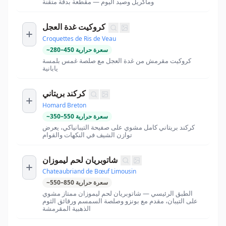
وماكريل وصيد اليوم — مقطعة بدقة متقنة
كروكيت غدة العجل
Croquettes de Ris de Veau
سعرة حرارية
450
–
280
~
كروكيت مقرمش من غدة العجل مع صلصة غمس بلمسة
يابانية
كركند بريتاني
Homard Breton
سعرة حرارية
550
–
350
~
كركند بريتاني كامل مشوي على صفيحة التيبانياكي، يعرض
توازن الشيف في النكهات والقوام
شاتوبريان لحم ليموزان
Chateaubriand de Bœuf Limousin
سعرة حرارية
850
–
550
~
الطبق الرئيسي — شاتوبريان لحم ليموزان ممتاز مشوي
على التيبان، مقدم مع بونزو وصلصة السمسم ورقائق الثوم
الذهبية المقرمشة