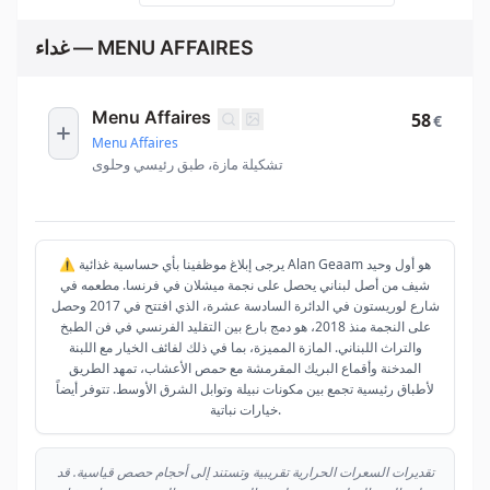
غداء — MENU AFFAIRES
Menu Affaires
58
€
Menu Affaires
تشكيلة مازة، طبق رئيسي وحلوى
⚠️ يرجى إبلاغ موظفينا بأي حساسية غذائية Alan Geaam هو أول وحيد
شيف من أصل لبناني يحصل على نجمة ميشلان في فرنسا. مطعمه في
شارع لوريستون في الدائرة السادسة عشرة، الذي افتتح في 2017 وحصل
على النجمة منذ 2018، هو دمج بارع بين التقليد الفرنسي في فن الطبخ
والتراث اللبناني. المازة المميزة، بما في ذلك لفائف الخيار مع اللبنة
المدخنة وأقماع البريك المقرمشة مع حمص الأعشاب، تمهد الطريق
لأطباق رئيسية تجمع بين مكونات نبيلة وتوابل الشرق الأوسط. تتوفر أيضاً
خيارات نباتية.
تقديرات السعرات الحرارية تقريبية وتستند إلى أحجام حصص قياسية. قد