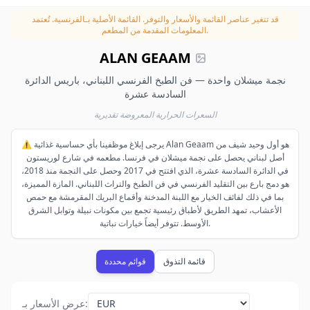
قد تتغير عناصر القائمة والأسعار والتوفر.
القائمة الأصلية بـالفرنسية. تُعتمد
المعلومات المقدمة من المطعم.
ALAN GEAAM
نجمة ميشلان واحدة — فن الطبخ الفرنسي اللبناني، باريس الدائرة
السادسة عشرة
السعرات الحرارية المعروضة تقديرية
⚠️ يرجى إبلاغ موظفينا بأي حساسية غذائية Alan Geaam هو أول وحيد شيف من
أصل لبناني يحصل على نجمة ميشلان في فرنسا. مطعمه في شارع لوريستون
في الدائرة السادسة عشرة، الذي افتتح في 2017 وحصل على النجمة منذ 2018،
هو دمج بارع بين التقليد الفرنسي في فن الطبخ والتراث اللبناني. المازة المميزة،
بما في ذلك لفائف الخيار مع اللبنة المدخنة وأقماع البريك المقرمشة مع حمص
الأعشاب، تمهد الطريق لأطباق رئيسية تجمع بين مكونات نبيلة وتوابل الشرق
الأوسط. تتوفر أيضاً خيارات نباتية.
قائمة التذوق
قوائم محددة
:
عرض الأسعار بـ