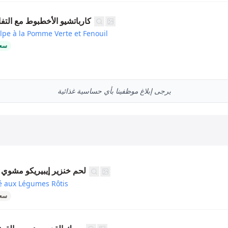
كارباتشيو الأخطبوط مع التف
lpe à la Pomme Verte et Fenouil
سعر
يرجى إبلاغ موظفينا بأي حساسية غذائية
لحم خنزير إيبيريكو مشو
lé aux Légumes Rôtis
سعر