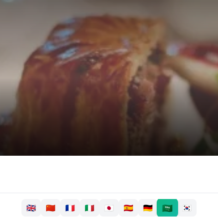
🇸🇦
🇬🇧
🇨🇳
🇫🇷
🇮🇹
🇯🇵
🇪🇸
🇩🇪
🇰🇷