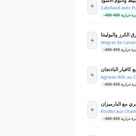
يط والثوم الأسود
Cabillaud avec Pu
ة حرارية
600
–
400
~
 الكرز والبولينتا
Magret de Canard
ة حرارية
850
–
600
~
كافيار الباذنجان
Agneau Rôti au C
ة حرارية
850
–
600
~
بري مع البارميزان
Risotto aux Cha
ة حرارية
850
–
600
~