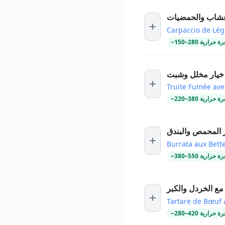
أعشاب والحمضيات
Carpaccio de Lé
ة حرارية
280
–
150
~
خيار مخلل وشبت
Truite Fumée av
ة حرارية
380
–
220
~
ر المحمص والبندق
Burrata aux Bette
ة حرارية
550
–
380
~
 مع الخردل والكبر
Tartare de Bœuf 
ة حرارية
420
–
280
~