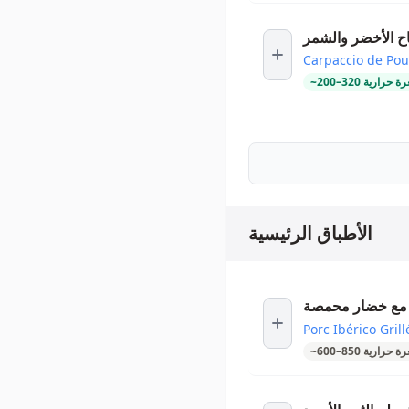
اح الأخضر والشمر
Carpaccio de Pou
ة حرارية
320
–
200
~
الأطباق الرئيسية
ي مع خضار محمصة
Porc Ibérico Gril
ة حرارية
850
–
600
~