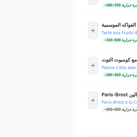
ة حرارية
550
–
380
~
الفواكه الموسمية
Tarte aux Fruits 
ة حرارية
500
–
320
~
ا مع كومبوت التوت
Panna Cotta ave
ة حرارية
450
–
280
~
برالين
Paris-Brest à la 
ة حرارية
650
–
450
~