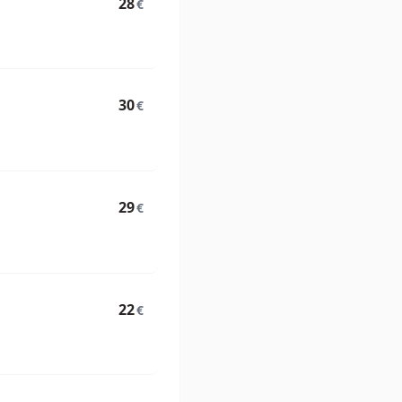
28
€
30
€
29
€
22
€