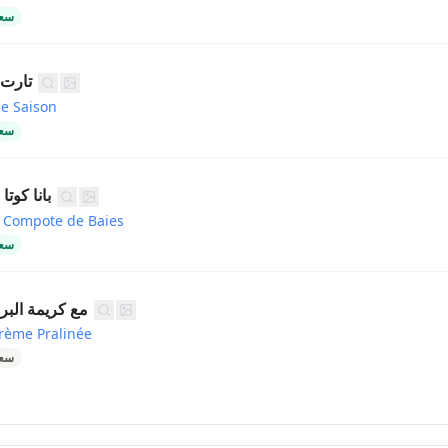
سعر
تارت 
de Saison
سعر
بانا كوت
c Compote de Baies
سعر
Paris-Brest مع كريمة ال
Crème Pralinée
سعر