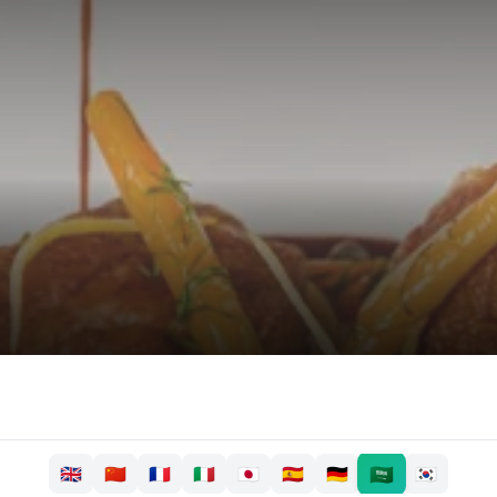
🇸🇦
🇬🇧
🇨🇳
🇫🇷
🇮🇹
🇯🇵
🇪🇸
🇩🇪
🇰🇷