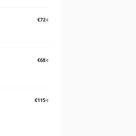
€72
€
€68
€
€115
€