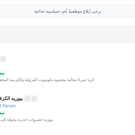
يرجى إبلاغ موظفينا بأي حساسية غذائية
سعر
كرة حمراء مثالية محشوة بكومبوت الفراولة والكريمة المخف
بيوريه الكر
t Panais
سعر
بيوريه خضروات جذرية محولة إلى 