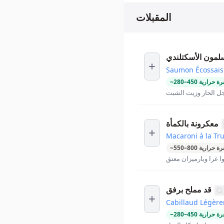
المقبلات
لمون الأسكتلندي
Saumon Écossais
ة حرارية
450
–
280
~
ل الحار وزيت الشبت
معكرونة بالكمأة
Macaroni à la Tru
ة حرارية
800
–
550
~
ا غرا وبارميزان معتق
قد مملح برفق
Cabillaud Légère
ة حرارية
450
–
280
~