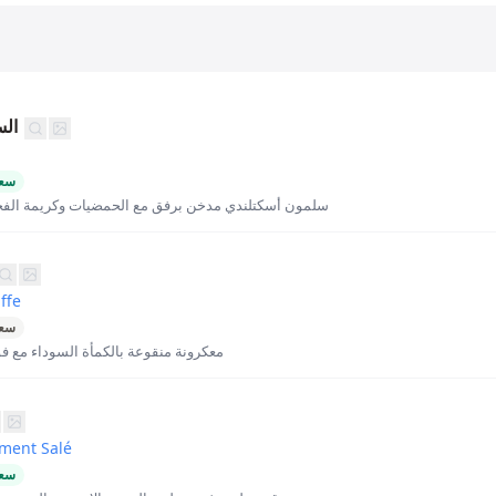
الس
سعر
سلمون أسكتلندي مدخن برفق مع الحمضيات وكريمة الفج
ffe
سعر
معكرونة منقوعة بالكمأة السوداء مع فو
ment Salé
سعر