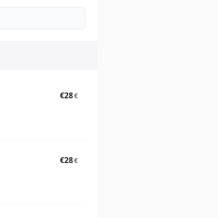
€28
€
€28
€