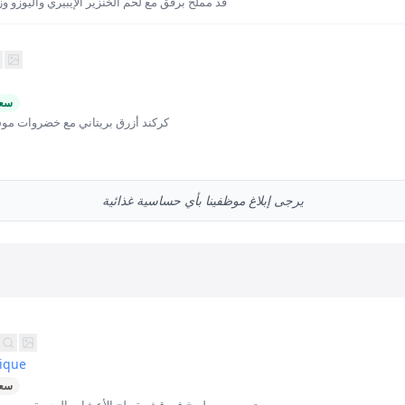
قد مملح برفق مع لحم الخنزير الإيبيري واليوزو وز
سعر
كركند أزرق بريتاني مع خضروات مو
يرجى إبلاغ موظفينا بأي حساسية غذائية
tique
سعر