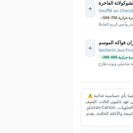
شوكولاتة الفاخرة
Soufflé au Choco
ة حرارية
750
–
500
~
ر وآيس كريم الفانيلا
ان فواكه الموسم
Vacherin aux Fru
ة حرارية
600
–
380
~
 شانتيلي وتوت طازج
⚠️ يرجى إبلاغ موظفينا بأي حساسية غذائية La Grande Cascade هو جناح بيل إيبوك رائع وسط أشجار الكستناء في غابة بولونيا، بني
Frédéri، الذي تشمل مسيرته المتميزة L'Ambroisie وLe Vivarois
وLucas-Carton، ينفذ المطبخ الفرنسي الكلاسيكي بأناقة وبساطة. شيف الحلويات Joris Vée يكمل كل وجبة بحلويات مبتكرة، بما في
ة، يقدم La Grande Cascade واحدة من