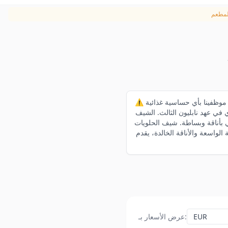
⚠️ يرجى إبلاغ موظفينا بأي حساسية غذائية La Grande Cascade هو جناح بيل إيبوك رائع وسط أشجار الكستناء في غابة بولونيا، بني أصلاً كنزل
يف Frédéric Robert، الذي تشمل مسيرته المتميزة L'Ambroisie وLe Vivarois وLucas-Carton،
Jo يكمل كل وجبة بحلويات مبتكرة، بما في ذلك الكرة الحمراء الشهيرة.
La Grande Cascad واحدة من أكثر تجارب العشاء سحراً في باريس
:
عرض الأسعار بـ