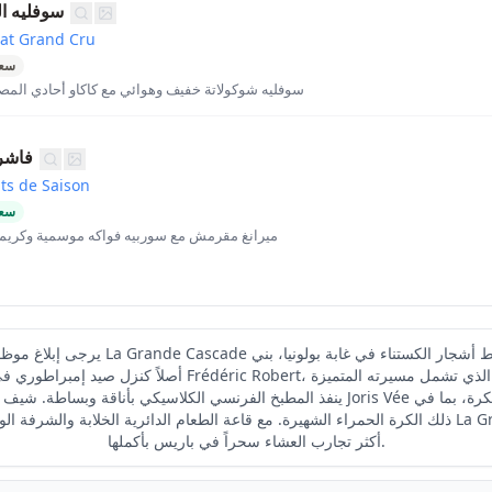
سوفليه ال
lat Grand Cru
سعر
سوفليه شوكولاتة خفيف وهوائي مع كاكاو أحادي المصد
فاشر
its de Saison
سعر
ميرانغ مقرمش مع سوربيه فواكه موسمية وكريمة
أصلاً كنزل صيد إمبراطوري في عهد نابليون الثالث. الشيف c Robert
ذلك الكرة الحمراء الشهيرة. مع قاعة الطعام الدائرية الخلابة والشرفة الواسعة والأناقة الخالد
أكثر تجارب العشاء سحراً في باريس بأكملها.