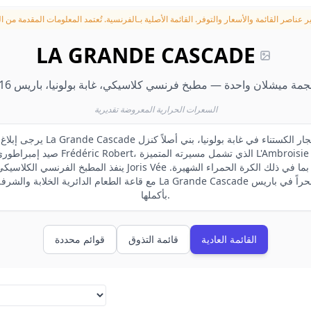
ر عناصر القائمة والأسعار والتوفر.
LA GRANDE CASCADE
جمة ميشلان واحدة — مطبخ فرنسي كلاسيكي، غابة بولونيا، باريس 16
السعرات الحرارية المعروضة تقديرية
صيد إمبراطوري في عهد نابليون الثالث. الش
ينفذ المطبخ الفرنسي الكلاسيكي بأناقة وبساطة. شيف الحلويات ris Vée
مع قاعة الطعام الدائرية الخلابة والشرفة الواسعة والأناقة الخالدة، يقدم e
بأكملها.
القائمة العادية
قائمة التذوق
قوائم محددة