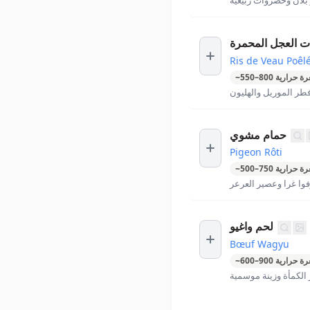
بلان وخضروات ربيعية
ت العجل المحمرة
Ris de Veau Poêl
ة حرارية
800
–
550
~
فطر الموريل والهليون
حمام مشوي
Pigeon Rôti
ة حرارية
750
–
500
~
فوا غرا وعصير العرعر
لحم واغيو
Bœuf Wagyu
ة حرارية
900
–
600
~
 الكمأة وزينة موسمية