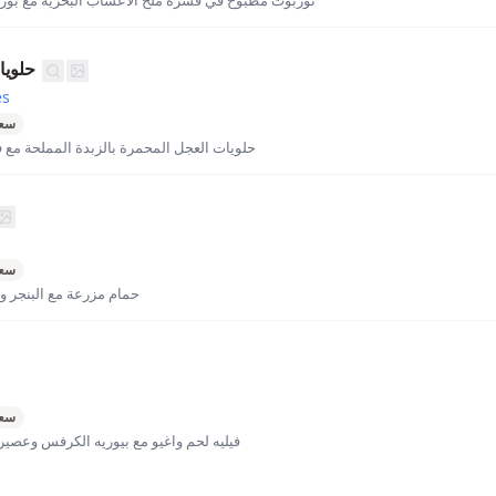
توربوت مطبوخ في قشرة ملح الأعشاب البحرية مع بور 
حلويا
és
سعر
حلويات العجل المحمرة بالزبدة المملحة مع 
سعر
حمام مزرعة مع البنجر و
سعر
فيليه لحم واغيو مع بيوريه الكرفس وعصير