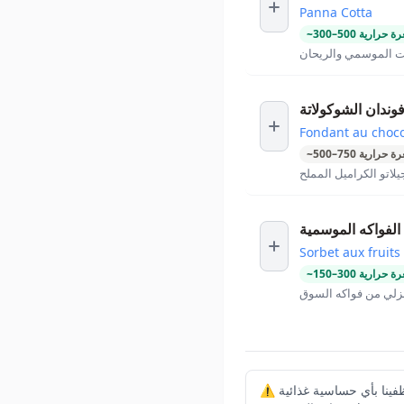
Panna Cotta
ة حرارية
500
–
300
~
لتوت الموسمي والريحان
وندان الشوكولاتة
Fondant au choco
ة حرارية
750
–
500
~
لاتو الكراميل المملح
الفواكه الموسمية
Sorbet aux fruits
ة حرارية
300
–
150
~
نزلي من فواكه السوق
⚠️ يرجى إبلاغ موظفينا بأي حساسية غذائية Le George في فندق فور سيزونز جورج الخامس يقدم تجربة طعام متوسطية نابضة بالحياة