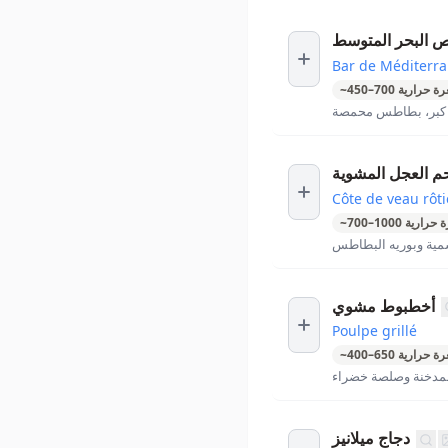
 البحر المتوسط
Bar de Méditerr
ة حرارية
700
–
450
~
، كبر، بطاطس محمصة
م العجل المشوية
Côte de veau rôti
 حرارية
1000
–
700
~
مية وبوريه البطاطس
أخطبوط مشوي
Poulpe grillé
ة حرارية
650
–
400
~
لمدخنة وصلصة خضراء
دجاج ميلانيز