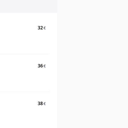
32
€
36
€
38
€