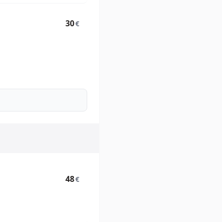
30
€
48
€