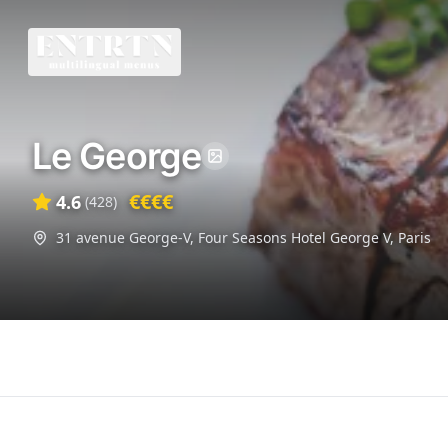
Le George
€€€€
4.6
(
428
)
31 avenue George-V, Four Seasons Hotel George V
,
Paris