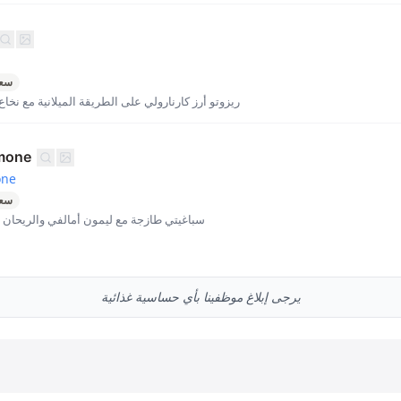
سعر
ريزوتو أرز كارنارولي على الطريقة الميلانية مع نخا
imone
one
سعر
سباغيتي طازجة مع ليمون أمالفي والريحان و
يرجى إبلاغ موظفينا بأي حساسية غذائية