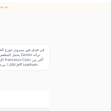
القائمة الأصلية بـالفرنسية. تُعتمد المعلومات المقدمة من المطعم.
قد تتغي
الإي
1,000 مرجع نبيذ إيطالي، أكبر مجموعة في فرنسا. تفتح غرفة الطعام الأنيقة المعاصرة على فناء مليء بالزهور صممه Jeff Leatham.