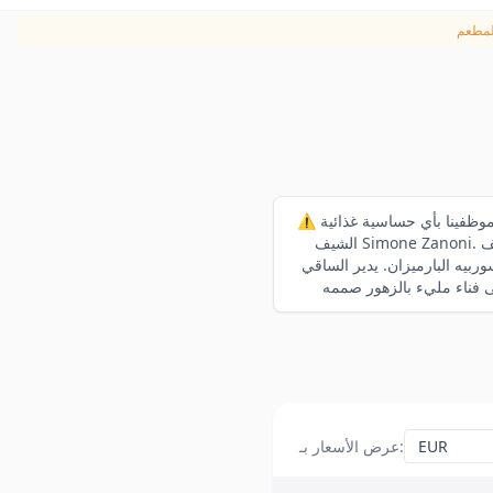
⚠️ يرجى إبلاغ موظفينا بأي حساسية غذائية Le George في فندق فور سيزونز جورج الخامس يقدم تجربة طعام متوسطية نابضة بالحياة بقيادة
الشيف Simone Zanoni. يحمل المطعم نجمة ميشلان ونجمة ميشلان خضراء لالتزامه بفن الطهي المستدام. يمزج الشيف Zanoni تراثه
 يدير الساقي Francesco Cosci أكثر من
:
عرض الأسعار بـ