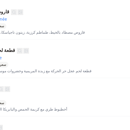
قاروص
anée
سعر
قاروص مصطاد بالخيط، طماطم كرزية، زيتون تاجياسكا
قطعة لح
e
سعرة
قطعة لحم عجل حر الحركة مع زبدة المريمية وخضروات موس
سعر
أخطبوط طري مع كريمة الحمص والبابريكا ا