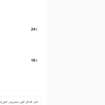
24
€
18
€