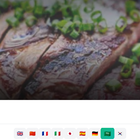
🇸🇦
🇬🇧
🇨🇳
🇫🇷
🇮🇹
🇯🇵
🇪🇸
🇩🇪
🇰🇷