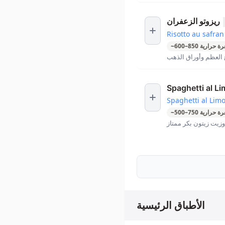
ريزوتو الزعفران
Risotto au safran
ة حرارية
850
–
600
~
ع العظم وأوراق الذهب
Spaghetti al L
Spaghetti al Lim
ة حرارية
750
–
500
~
زيت زيتون بكر ممتاز
الأطباق الرئيسية