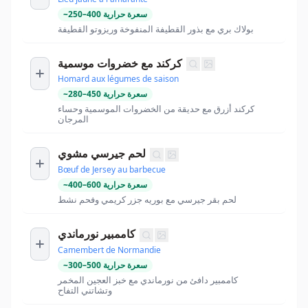
سعرة حرارية
400
–
250
~
بولاك بري مع بذور القطيفة المنفوخة وريزوتو القطيفة
كركند مع خضروات موسمية
Homard aux légumes de saison
سعرة حرارية
450
–
280
~
كركند أزرق مع حديقة من الخضروات الموسمية وحساء
المرجان
لحم جيرسي مشوي
Bœuf de Jersey au barbecue
سعرة حرارية
600
–
400
~
لحم بقر جيرسي مع بوريه جزر كريمي وفحم نشط
كاممبير نورماندي
Camembert de Normandie
سعرة حرارية
500
–
300
~
كاممبير دافئ من نورماندي مع خبز العجين المخمر
وتشاتني التفاح