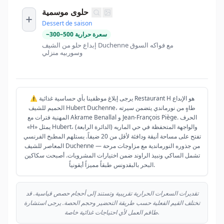
حلوى موسمية
Dessert de saison
سعرة حرارية
500
–
300
~
إبداع حلو من الشيف Duchenne مع فواكه السوق
وسوربيه منزلي
⚠️ يرجى إبلاغ موظفينا بأي حساسية غذائية Restaurant H هو الإبداع
الحميم للشيف Hubert Duchenne، طاهٍ من نورماندي يتضمن سيرته
المهنية فترات مع Akrame Benallal و Jean-François Piège. الحرف
«H» يمثل Hubert، والواجهة المتحفظة في حي الماريه (الدائرة الرابعة)
تفتح على مساحة أنيقة ودافئة لأقل من 20 ضيفاً. يستلهم المطبخ الفرنسي
المعاصر للشيف Duchenne من جذوره النورماندية مع مزاوجات مرحة —
تشمل الساكي ونبيذ الراوند ضمن اختيارات المشروبات. أصبحت سكاكين
البحر بالبقدونس طبقاً مميزاً أيقونياً.
تقديرات السعرات الحرارية تقريبية وتستند إلى أحجام حصص قياسية. قد
تختلف القيم الفعلية حسب طريقة التحضير وحجم الحصة. يرجى استشارة
طاقم العمل لأي احتياجات غذائية خاصة.