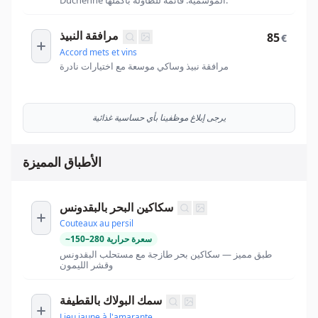
مرافقة النبيذ
85
€
Accord mets et vins
مرافقة نبيذ وساكي موسعة مع اختيارات نادرة
يرجى إبلاغ موظفينا بأي حساسية غذائية
الأطباق المميزة
سكاكين البحر بالبقدونس
Couteaux au persil
سعرة حرارية
280
–
150
~
طبق مميز — سكاكين بحر طازجة مع مستحلب البقدونس
وقشر الليمون
سمك البولاك بالقطيفة
Lieu jaune à l'amarante