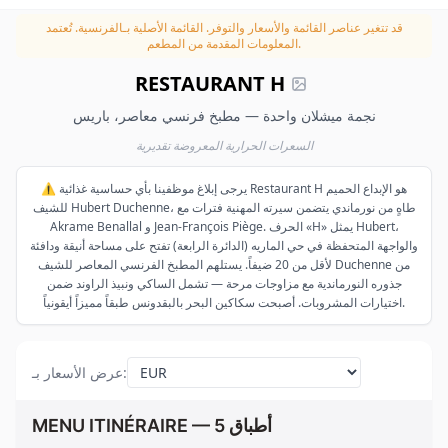
قد تتغير عناصر القائمة والأسعار والتوفر.
القائمة الأصلية بـالفرنسية. تُعتمد
المعلومات المقدمة من المطعم.
RESTAURANT H
نجمة ميشلان واحدة — مطبخ فرنسي معاصر، باريس
السعرات الحرارية المعروضة تقديرية
⚠️ يرجى إبلاغ موظفينا بأي حساسية غذائية Restaurant H هو الإبداع الحميم
للشيف Hubert Duchenne، طاهٍ من نورماندي يتضمن سيرته المهنية فترات مع
Akrame Benallal و Jean-François Piège. الحرف «H» يمثل Hubert،
والواجهة المتحفظة في حي الماريه (الدائرة الرابعة) تفتح على مساحة أنيقة ودافئة
لأقل من 20 ضيفاً. يستلهم المطبخ الفرنسي المعاصر للشيف Duchenne من
جذوره النورماندية مع مزاوجات مرحة — تشمل الساكي ونبيذ الراوند ضمن
اختيارات المشروبات. أصبحت سكاكين البحر بالبقدونس طبقاً مميزاً أيقونياً.
:
عرض الأسعار بـ
MENU ITINÉRAIRE — 5 أطباق