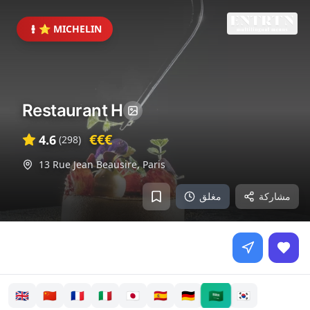
⭐ MICHELIN
Restaurant H
€€€
4.6
(
298
)
13 Rue Jean Beausire
,
Paris
مشاركة
مغلق
🇸🇦
🇬🇧
🇨🇳
🇫🇷
🇮🇹
🇯🇵
🇪🇸
🇩🇪
🇰🇷