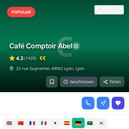
POPULAR
C
Café Comptoir Abel
€€
4.3
(
1420
)
25 rue Guynemer, 69002 Lyon
,
Lyon
Geschlossen
Teilen
🇩🇪
🇬🇧
🇨🇳
🇫🇷
🇮🇹
🇯🇵
🇪🇸
🇸🇦
🇰🇷