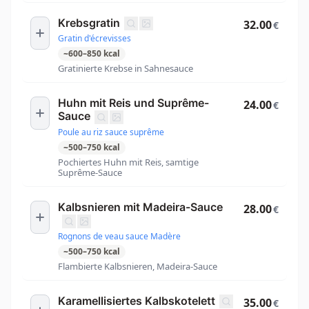
Krebsgratin
32.00
€
Gratin d'écrevisses
~
600
–
850
kcal
Gratinierte Krebse in Sahnesauce
Huhn mit Reis und Suprême-
24.00
€
Sauce
Poule au riz sauce suprême
~
500
–
750
kcal
Pochiertes Huhn mit Reis, samtige
Suprême-Sauce
Kalbsnieren mit Madeira-Sauce
28.00
€
Rognons de veau sauce Madère
~
500
–
750
kcal
Flambierte Kalbsnieren, Madeira-Sauce
Karamellisiertes Kalbskotelett
35.00
€