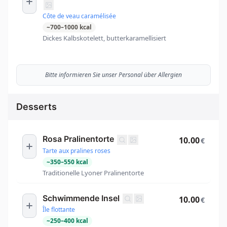
Côte de veau caramélisée
~
700
–
1000
kcal
Dickes Kalbskotelett, butterkaramellisiert
Bitte informieren Sie unser Personal über Allergien
Desserts
Rosa Pralinentorte
10.00
€
Tarte aux pralines roses
~
350
–
550
kcal
Traditionelle Lyoner Pralinentorte
Schwimmende Insel
10.00
€
Île flottante
~
250
–
400
kcal