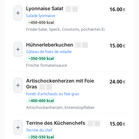
Lyonnaise Salat
16.00
€
Salade lyonnaise
~
450
–
650
kcal
Frisée-Salat, Speck, Croutons, pochiertes Ei
Hühnerleberkuchen
15.00
€
Gâteau de foies de volaille
~
350
–
550
kcal
Frische Tomatensauce
Artischockenherzen mit Foie
24.00
€
Gras
Fonds d'artichauts au foie gras
~
400
–
600
kcal
Artischockenherzen, Entenstopfleber
Terrine des Küchenchefs
15.00
€
Terrine du chef
~
350
–
550
kcal