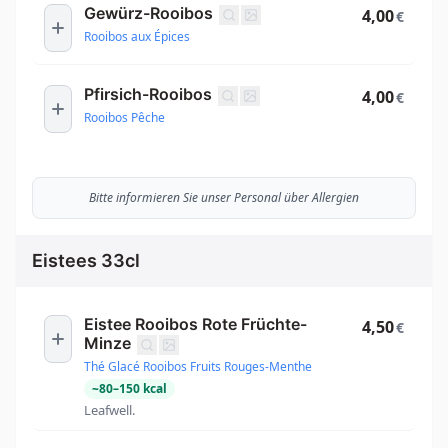
Gewürz-Rooibos
4,00
€
Rooibos aux Épices
Pfirsich-Rooibos
4,00
€
Rooibos Pêche
Bitte informieren Sie unser Personal über Allergien
Eistees 33cl
Eistee Rooibos Rote Früchte-
4,50
€
Minze
Thé Glacé Rooibos Fruits Rouges-Menthe
~
80
–
150
kcal
Leafwell.