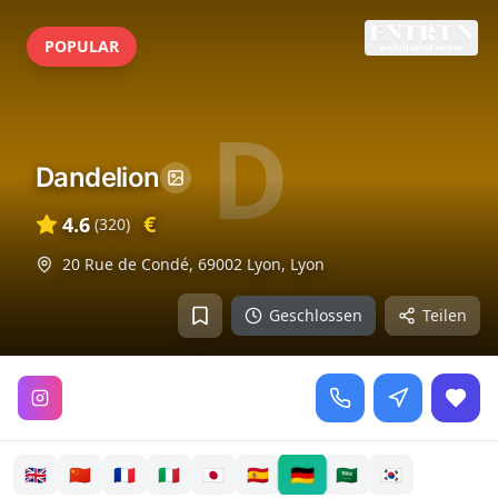
POPULAR
D
Dandelion
€
4.6
(
320
)
20 Rue de Condé, 69002 Lyon
,
Lyon
Geschlossen
Teilen
🇩🇪
🇬🇧
🇨🇳
🇫🇷
🇮🇹
🇯🇵
🇪🇸
🇸🇦
🇰🇷