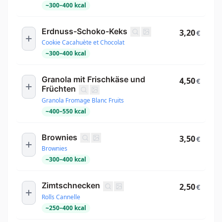
~
300
–
400
kcal
Erdnuss-Schoko-Keks
3,20
€
Cookie Cacahuète et Chocolat
~
300
–
400
kcal
Granola mit Frischkäse und
4,50
€
Früchten
Granola Fromage Blanc Fruits
~
400
–
550
kcal
Brownies
3,50
€
Brownies
~
300
–
400
kcal
Zimtschnecken
2,50
€
Rolls Cannelle
~
250
–
400
kcal