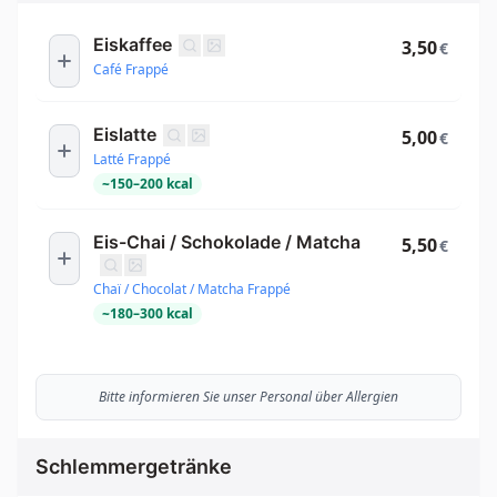
Eiskaffee
3,50
€
Café Frappé
Eislatte
5,00
€
Latté Frappé
~
150
–
200
kcal
Eis-Chai / Schokolade / Matcha
5,50
€
Chaï / Chocolat / Matcha Frappé
~
180
–
300
kcal
Bitte informieren Sie unser Personal über Allergien
Schlemmergetränke