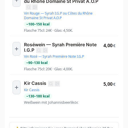
du Rhône Domaine St Privat A.O.P
Vin Rouge — Syrah I.G.P ou Côtes du Rhône
Domaine St Privat A.O.P
~
100
–
150
kcal
Flasche 75cl: 24€ · Glas: 4,50€.
Roséwein — Syrah Première Note
4,00
€
I.G.P
Vin Rosé — Syrah Première Note I.G.P
~
90
–
130
kcal
Flasche 75cl: 20€ · Glas: 4,00€.
Kir Cassis
5,00
€
Kir Cassis
~
130
–
180
kcal
Weißwein mit Johannisbeerlikör.