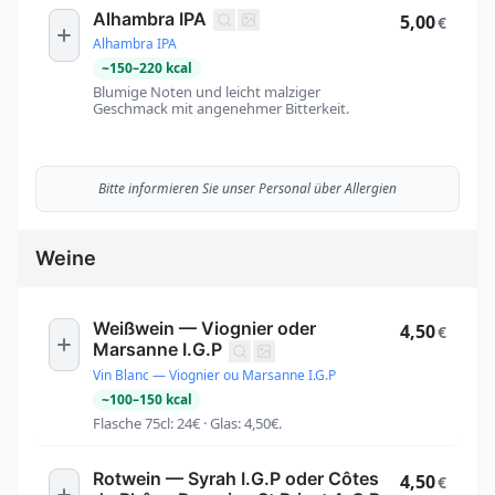
Alhambra IPA
5,00
€
Alhambra IPA
~
150
–
220
kcal
Blumige Noten und leicht malziger
Geschmack mit angenehmer Bitterkeit.
Bitte informieren Sie unser Personal über Allergien
Weine
Weißwein — Viognier oder
4,50
€
Marsanne I.G.P
Vin Blanc — Viognier ou Marsanne I.G.P
~
100
–
150
kcal
Flasche 75cl: 24€ · Glas: 4,50€.
Rotwein — Syrah I.G.P oder Côtes
4,50
€