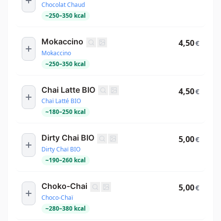
Chocolat Chaud
~
250
–
350
kcal
Mokaccino
4,50
€
Mokaccino
~
250
–
350
kcal
Chai Latte BIO
4,50
€
Chaï Latté BIO
~
180
–
250
kcal
Dirty Chai BIO
5,00
€
Dirty Chaï BIO
~
190
–
260
kcal
Choko-Chai
5,00
€
Choco-Chaï
~
280
–
380
kcal