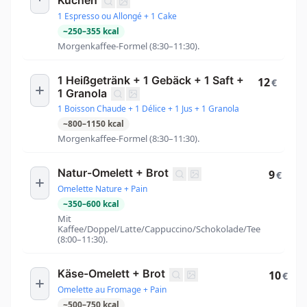
Kuchen
1 Espresso ou Allongé + 1 Cake
~
250
–
355
kcal
Morgenkaffee-Formel (8:30–11:30).
1 Heißgetränk + 1 Gebäck + 1 Saft +
12
€
1 Granola
1 Boisson Chaude + 1 Délice + 1 Jus + 1 Granola
~
800
–
1150
kcal
Morgenkaffee-Formel (8:30–11:30).
Natur-Omelett + Brot
9
€
Omelette Nature + Pain
~
350
–
600
kcal
Mit
Kaffee/Doppel/Latte/Cappuccino/Schokolade/Tee
(8:00–11:30).
Käse-Omelett + Brot
10
€
Omelette au Fromage + Pain
~
500
–
750
kcal