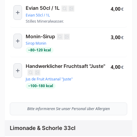
Evian 50cl / 1L
4,00
€
Evian 50cl / 1L
Stilles Mineralwasser.
Monin-Sirup
3,00
€
Sirop Monin
~
80
–
120
kcal
Handwerklicher Fruchtsaft "Juste"
4,00
€
Jus de Fruit Artisanal "Juste"
~
100
–
180
kcal
Bitte informieren Sie unser Personal über Allergien
Limonade & Schorle 33cl