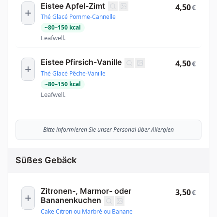
Eistee Apfel-Zimt
4,50
€
Thé Glacé Pomme-Cannelle
~
80
–
150
kcal
Leafwell.
Eistee Pfirsich-Vanille
4,50
€
Thé Glacé Pêche-Vanille
~
80
–
150
kcal
Leafwell.
Bitte informieren Sie unser Personal über Allergien
Süßes Gebäck
Zitronen-, Marmor- oder
3,50
€
Bananenkuchen
Cake Citron ou Marbré ou Banane