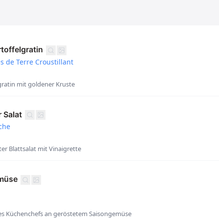
toffelgratin
 de Terre Croustillant
gratin mit goldener Kruste
 Salat
îche
er Blattsalat mit Vinaigrette
emüse
des Küchenchefs an geröstetem Saisongemüse