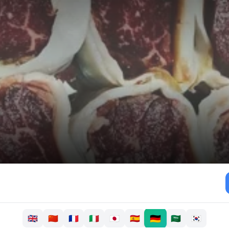
🇩🇪
🇬🇧
🇨🇳
🇫🇷
🇮🇹
🇯🇵
🇪🇸
🇸🇦
🇰🇷