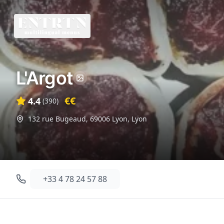
L'Argot
€€
4.4
(
390
)
132 rue Bugeaud, 69006 Lyon
,
Lyon
+33 4 78 24 57 88