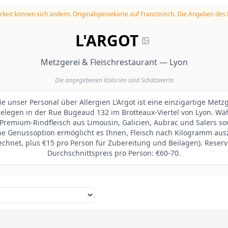
rkeit können sich ändern.
Originalspeisekarte auf Französisch. Die Angaben des
L'ARGOT
Metzgerei & Fleischrestaurant — Lyon
Die angegebenen Kalorien sind Schätzwerte
ie unser Personal über Allergien L'Argot ist eine einzigartige Met
elegen in der Rue Bugeaud 132 im Brotteaux-Viertel von Lyon. Wäh
 Premium-Rindfleisch aus Limousin, Galicien, Aubrac und Salers s
iche Genussoption ermöglicht es Ihnen, Fleisch nach Kilogramm a
chnet, plus €15 pro Person für Zubereitung und Beilagen). Reser
Durchschnittspreis pro Person: €60-70.