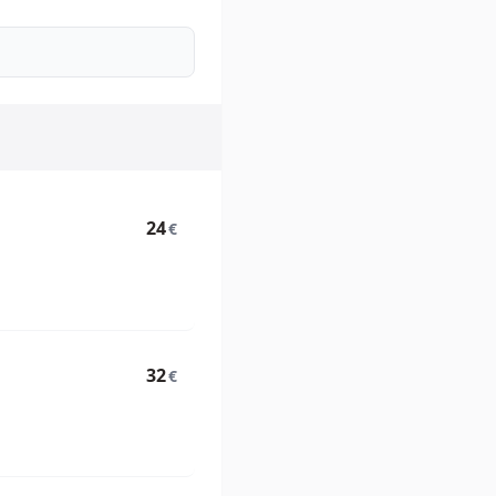
24
€
32
€