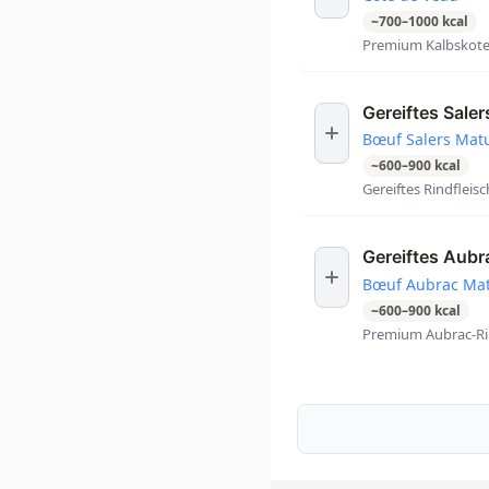
~
700
–
1000
kcal
Premium Kalbskotel
Gereiftes Saler
Bœuf Salers Mat
~
600
–
900
kcal
Gereiftes Rindfleis
Gereiftes Aubr
Bœuf Aubrac Ma
~
600
–
900
kcal
Premium Aubrac-Rind