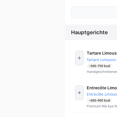
Hauptgerichte
Tartare Limous
Tartare Limousin
~
500
–
750
kcal
Handgeschnittenes 
Entrecôte Lim
Entrecôte Limous
~
600
–
900
kcal
Premium Rib-Eye-S