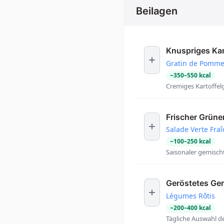
Beilagen
Knuspriges Kar
Gratin de Pommes
~
350
–
550
kcal
Cremiges Kartoffel
Frischer Grüner
Salade Verte Fra
~
100
–
250
kcal
Saisonaler gemischt
Geröstetes G
Légumes Rôtis
~
200
–
400
kcal
Tägliche Auswahl 