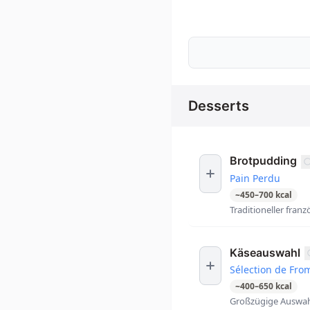
Desserts
Brotpudding
Pain Perdu
~
450
–
700
kcal
Traditioneller fran
Käseauswahl
Sélection de Fro
~
400
–
650
kcal
Großzügige Auswahl