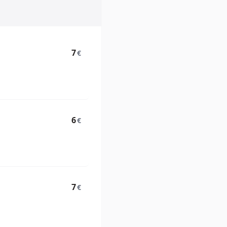
7
€
6
€
7
€