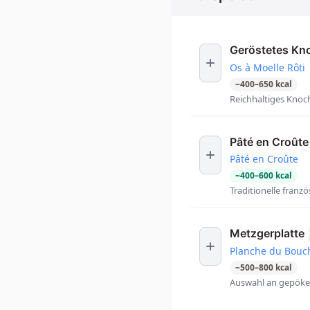
Geröstetes Kn
Os à Moelle Rôti
~
400
–
650
kcal
Reichhaltiges Knoc
Pâté en Croûte
Pâté en Croûte
~
400
–
600
kcal
Traditionelle franzö
Metzgerplatte
Planche du Bouc
~
500
–
800
kcal
Auswahl an gepökel