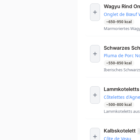
Wagyu Rind On
Onglet de Bœuf
~
650
–
950
kcal
Marmoriertes Wagy
Schwarzes Sch
Pluma de Porc No
~
550
–
850
kcal
Iberisches Schwarzs
Lammkoteletts
Côtelettes d'Agn
~
500
–
800
kcal
Lammkoteletts aus 
Kalbskotelett
Côte de Veau