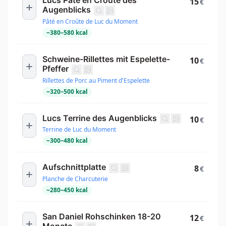
Lucs Pâté en Croûte des
15
€
Augenblicks
Pâté en Croûte de Luc du Moment
~
380
–
580
kcal
Schweine-Rillettes mit Espelette-
10
€
Pfeffer
Rillettes de Porc au Piment d'Espelette
~
320
–
500
kcal
Lucs Terrine des Augenblicks
10
€
Terrine de Luc du Moment
~
300
–
480
kcal
Aufschnittplatte
8
€
Planche de Charcuterie
~
280
–
450
kcal
San Daniel Rohschinken 18-20
12
€