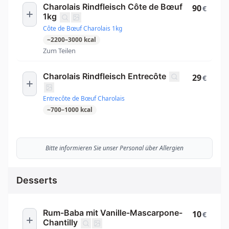
Charolais Rindfleisch Côte de Bœuf
90
€
1kg
Côte de Bœuf Charolais 1kg
~
2200
–
3000
kcal
Zum Teilen
Charolais Rindfleisch Entrecôte
29
€
Entrecôte de Bœuf Charolais
~
700
–
1000
kcal
Bitte informieren Sie unser Personal über Allergien
Desserts
Rum-Baba mit Vanille-Mascarpone-
10
€
Chantilly