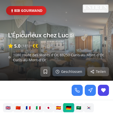
BIB GOURMAND
L'Épicurieux chez Luc
€€
5.0
(
185
)
1080 route des Monts d'Or, 69250 Curis-au-Mont-d'Or
,
Curis-au-Mont-d'Or
Geschlossen
Teilen
🇩🇪
🇬🇧
🇨🇳
🇫🇷
🇮🇹
🇯🇵
🇪🇸
🇸🇦
🇰🇷