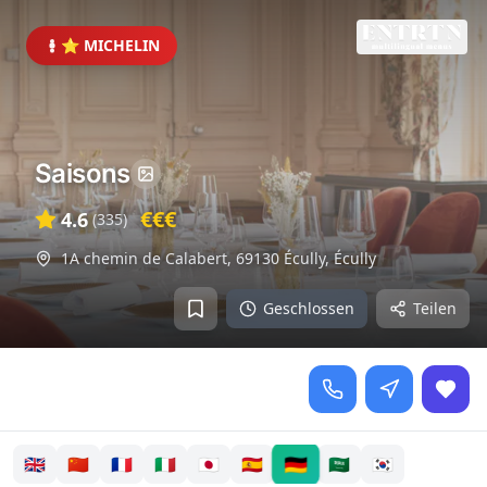
⭐ MICHELIN
Saisons
€€€
4.6
(
335
)
1A chemin de Calabert, 69130 Écully
,
Écully
Geschlossen
Teilen
🇩🇪
🇬🇧
🇨🇳
🇫🇷
🇮🇹
🇯🇵
🇪🇸
🇸🇦
🇰🇷