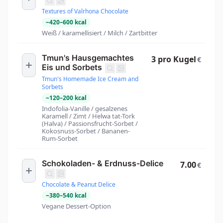
Textures of Valrhona Chocolate
~
420
–
600
kcal
Weiß / karamellisiert / Milch / Zartbitter
Tmun's Hausgemachtes
3 pro Kugel
€
Eis und Sorbets
Tmun's Homemade Ice Cream and
Sorbets
~
120
–
200
kcal
Indofolia-Vanille / gesalzenes
Karamell / Zimt / Helwa tat-Tork
(Halva) / Passionsfrucht-Sorbet /
Kokosnuss-Sorbet / Bananen-
Rum-Sorbet
Schokoladen- & Erdnuss-Delice
7.00
€
Chocolate & Peanut Delice
~
380
–
540
kcal
Vegane Dessert-Option