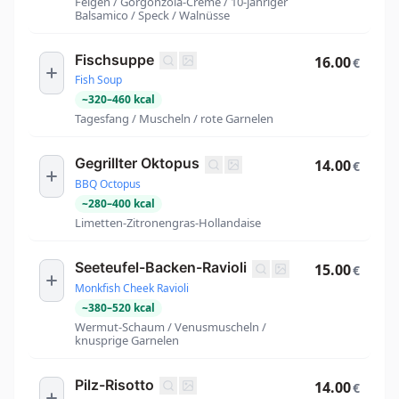
Feigen / Gorgonzola-Creme / 10-jähriger
Balsamico / Speck / Walnüsse
Fischsuppe
16.00
€
Fish Soup
~
320
–
460
kcal
Tagesfang / Muscheln / rote Garnelen
Gegrillter Oktopus
14.00
€
BBQ Octopus
~
280
–
400
kcal
Limetten-Zitronengras-Hollandaise
Seeteufel-Backen-Ravioli
15.00
€
Monkfish Cheek Ravioli
~
380
–
520
kcal
Wermut-Schaum / Venusmuscheln /
knusprige Garnelen
Pilz-Risotto
14.00
€