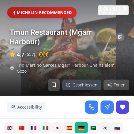
MICHELIN RECOMMENDED
Tmun Restaurant (Mġarr
Harbour)
€€€
4.7
(
657
)
Triq Martino Garces Mġarr Harbour Għajnsielem
,
Gozo
Geschlossen
Teilen
Accessibility
🇩🇪
🇬🇧
🇨🇳
🇫🇷
🇮🇹
🇯🇵
🇪🇸
🇸🇦
🇰🇷
🇷🇺