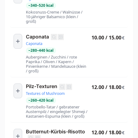
~
340
–
520
kcal
Kokosnuss-Creme / Walnüsse /
10-jähriger Balsamico (klein /
groß)
Caponata
10.00 / 15.00
€
Caponata
~
280
–
440
kcal
Auberginen / Zucchini / rote
Paprika / Oliven / Kapern /
Pinienkerne / Mandelsauce (klein
/ groß)
Pilz-Texturen
12.00 / 18.00
€
Textures of Mushroom
~
260
–
420
kcal
Portobello-Tatar / gebratener
Austernpilz / eingelegter Shimeji /
Kastanien-Espuma (klein / groß)
Butternut-Kürbis-Risotto
12.00 / 18.00
€