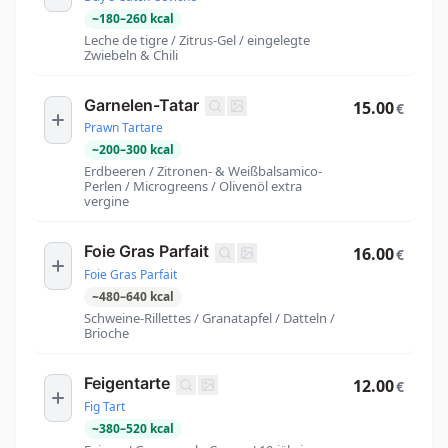
~
180
–
260
kcal
Leche de tigre / Zitrus-Gel / eingelegte
Zwiebeln & Chili
Garnelen-Tatar
15.00
€
Prawn Tartare
~
200
–
300
kcal
Erdbeeren / Zitronen- & Weißbalsamico-
Perlen / Microgreens / Olivenöl extra
vergine
Foie Gras Parfait
16.00
€
Foie Gras Parfait
~
480
–
640
kcal
Schweine-Rillettes / Granatapfel / Datteln /
Brioche
Feigentarte
12.00
€
Fig Tart
~
380
–
520
kcal