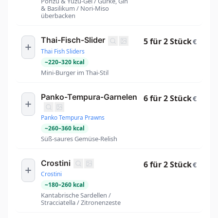
Ponzu & Yuzu-Gel / Gurke, Gin
& Basilikum / Nori-Miso
überbacken
Thai-Fisch-Slider
5 für 2 Stück
€
Thai Fish Sliders
~
220
–
320
kcal
Mini-Burger im Thai-Stil
Panko-Tempura-Garnelen
6 für 2 Stück
€
Panko Tempura Prawns
~
260
–
360
kcal
Süß-saures Gemüse-Relish
Crostini
6 für 2 Stück
€
Crostini
~
180
–
260
kcal
Kantabrische Sardellen /
Stracciatella / Zitronenzeste