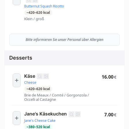
Butternut Squash Risotto
~
420
–
620
kcal
Klein / groß
Bitte informieren Sie unser Personal über Allergien
Desserts
Käse
16.00
€
Cheese
~
420
–
620
kcal
Brie de Meaux / Comté / Gorgonzola /
Occelli al Castagne
Jane's Käsekuchen
7.00
€
Jane's Cheese Cake
~
380
–
520
kcal