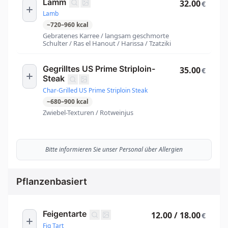
Lamm
32.00
€
Lamb
~
720
–
960
kcal
Gebratenes Karree / langsam geschmorte
Schulter / Ras el Hanout / Harissa / Tzatziki
Gegrilltes US Prime Striploin-
35.00
€
Steak
Char-Grilled US Prime Striploin Steak
~
680
–
900
kcal
Zwiebel-Texturen / Rotweinjus
Bitte informieren Sie unser Personal über Allergien
Pflanzenbasiert
Feigentarte
12.00 / 18.00
€
Fig Tart