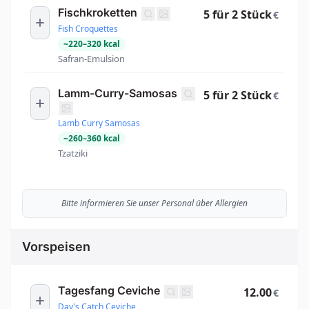
Fischkroketten
5 für 2 Stück
€
Fish Croquettes
~
220
–
320
kcal
Safran-Emulsion
Lamm-Curry-Samosas
5 für 2 Stück
€
Lamb Curry Samosas
~
260
–
360
kcal
Tzatziki
Bitte informieren Sie unser Personal über Allergien
Vorspeisen
Tagesfang Ceviche
12.00
€
Day's Catch Ceviche