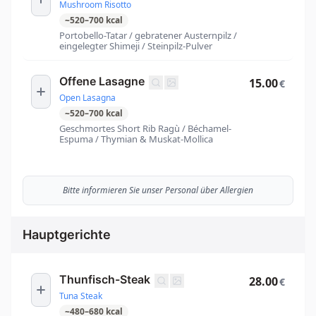
Mushroom Risotto
~
520
–
700
kcal
Portobello-Tatar / gebratener Austernpilz /
eingelegter Shimeji / Steinpilz-Pulver
Offene Lasagne
15.00
€
Open Lasagna
~
520
–
700
kcal
Geschmortes Short Rib Ragù / Béchamel-
Espuma / Thymian & Muskat-Mollica
Bitte informieren Sie unser Personal über Allergien
Hauptgerichte
Thunfisch-Steak
28.00
€
Tuna Steak
~
480
–
680
kcal