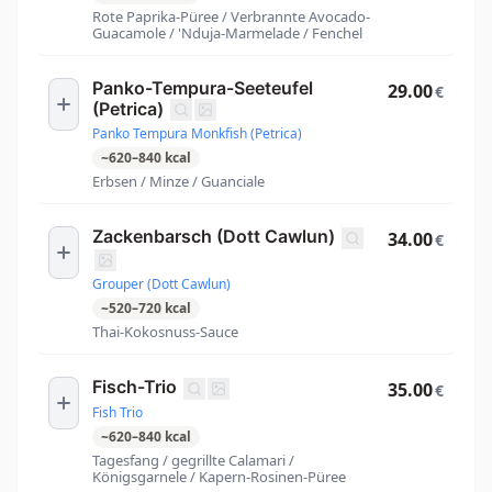
Rote Paprika-Püree / Verbrannte Avocado-
Guacamole / 'Nduja-Marmelade / Fenchel
Panko-Tempura-Seeteufel
29.00
€
(Petrica)
Panko Tempura Monkfish (Petrica)
~
620
–
840
kcal
Erbsen / Minze / Guanciale
Zackenbarsch (Dott Cawlun)
34.00
€
Grouper (Dott Cawlun)
~
520
–
720
kcal
Thai-Kokosnuss-Sauce
Fisch-Trio
35.00
€
Fish Trio
~
620
–
840
kcal
Tagesfang / gegrillte Calamari /
Königsgarnele / Kapern-Rosinen-Püree