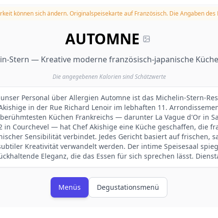
rkeit können sich ändern.
Originalspeisekarte auf Französisch. Die Angaben des
AUTOMNE
lin-Stern — Kreative moderne französisch-japanische Küche,
Die angegebenen Kalorien sind Schätzwerte
e unser Personal über Allergien Automne ist das Michelin-Stern-Re
ishige in der Rue Richard Lenoir im lebhaften 11. Arrondissemen
 berühmtesten Küchen Frankreichs — darunter La Vague d'Or in Sai
 in Courchevel — hat Chef Akishige eine Küche geschaffen, die f
nischer Sensibilität verbindet. Jedes Gericht basiert auf frischen,
subtiler Kreativität verwandelt werden. Der intime Speisesaal spieg
ckhaltende Eleganz, die das Essen für sich sprechen lässt. Dienst
Menüs
Degustationsmenü