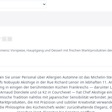
r
menü: Vorspeise, Hauptgang und Dessert mit frischen Marktprodukten der
ren Sie unser Personal über Allergien Automne ist das Michelin-St
 Nobuyuki Akishige in der Rue Richard Lenoir im lebhaften 11. A
ng in einigen der berühmtesten Küchen Frankreichs — darunter La
 Arnaud Donckele und Le K2 in Courchevel — hat Chef Akishige ei
ische Tradition nahtlos mit japanischer Sensibilität verbindet. Je
Marktprodukten, die mit Präzision und subtiler Kreativität verwand
 die Philosophie des Küchenchefs wider: zurückhaltende Eleganz, di