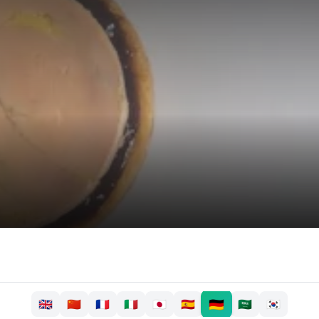
🇩🇪
🇬🇧
🇨🇳
🇫🇷
🇮🇹
🇯🇵
🇪🇸
🇸🇦
🇰🇷