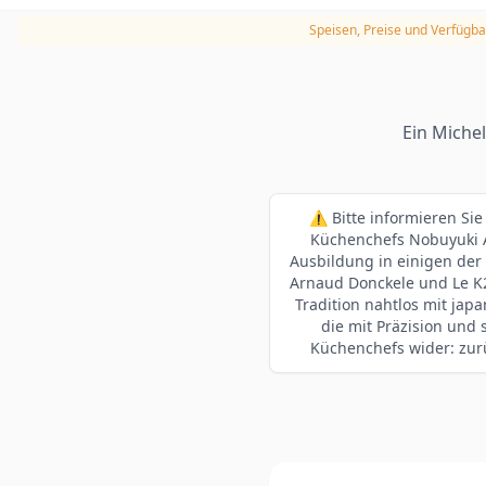
Speisen, Preise und Verfügba
Ein Miche
⚠️ Bitte informieren Si
Küchenchefs Nobuyuki Ak
Ausbildung in einigen der
Arnaud Donckele und Le K2
Tradition nahtlos mit japa
die mit Präzision und 
Küchenchefs wider: zurü