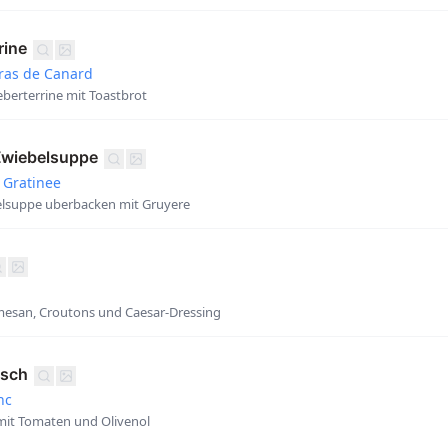
rine
Gras de Canard
berterrine mit Toastbrot
Zwiebelsuppe
 Gratinee
belsuppe uberbacken mit Gruyere
mesan, Croutons und Caesar-Dressing
isch
nc
mit Tomaten und Olivenol