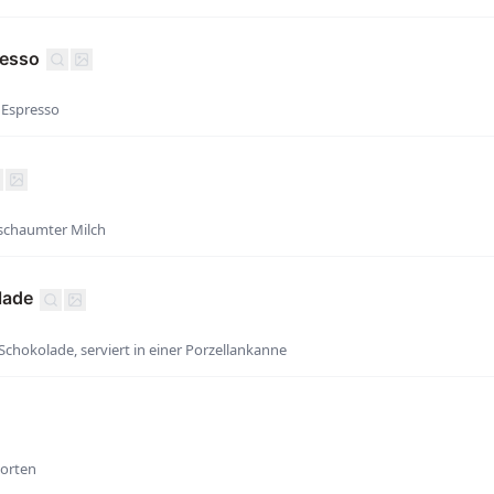
resso
 Espresso
schaumter Milch
lade
chokolade, serviert in einer Porzellankanne
sorten