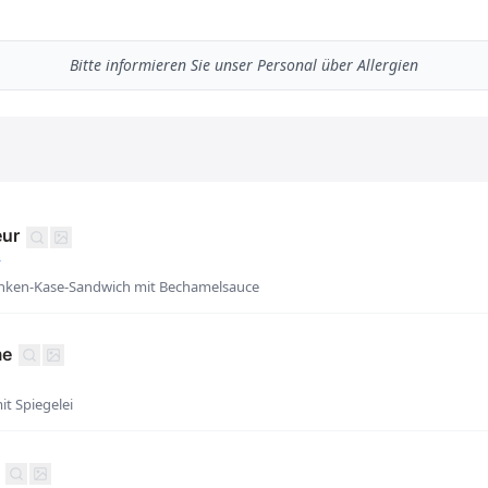
Bitte informieren Sie unser Personal über Allergien
eur
r
nken-Kase-Sandwich mit Bechamelsauce
me
t Spiegelei