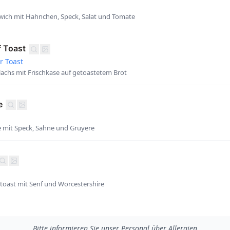
wich mit Hahnchen, Speck, Salat und Tomate
f Toast
 Toast
lachs mit Frischkase auf getoastetem Brot
e
he mit Speck, Sahne und Gruyere
oast mit Senf und Worcestershire
Bitte informieren Sie unser Personal über Allergien