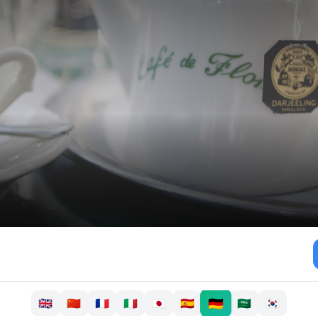
🇩🇪
🇬🇧
🇨🇳
🇫🇷
🇮🇹
🇯🇵
🇪🇸
🇸🇦
🇰🇷