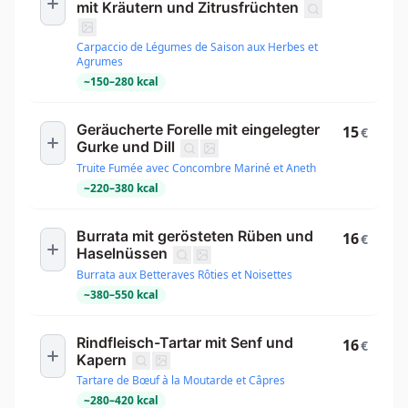
mit Kräutern und Zitrusfrüchten
Carpaccio de Légumes de Saison aux Herbes et
Agrumes
~
150
–
280
kcal
Geräucherte Forelle mit eingelegter
15
€
Gurke und Dill
Truite Fumée avec Concombre Mariné et Aneth
~
220
–
380
kcal
Burrata mit gerösteten Rüben und
16
€
Haselnüssen
Burrata aux Betteraves Rôties et Noisettes
~
380
–
550
kcal
Rindfleisch-Tartar mit Senf und
16
€
Kapern
Tartare de Bœuf à la Moutarde et Câpres
~
280
–
420
kcal