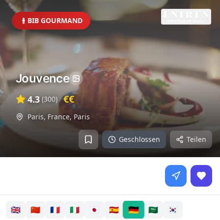
BIB GOURMAND
Jouvence
€€
4.3
(
300
)
Paris, France
,
Paris
Geschlossen
Teilen
🇩🇪
🇬🇧
🇨🇳
🇫🇷
🇮🇹
🇯🇵
🇪🇸
🇸🇦
🇰🇷