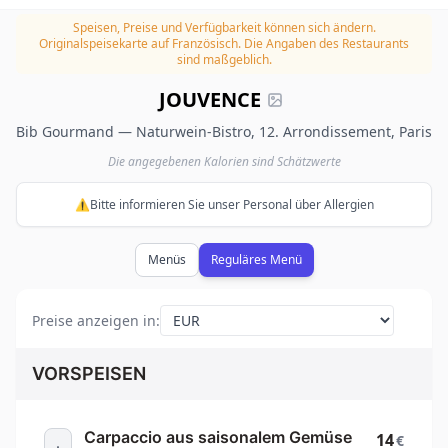
Speisen, Preise und Verfügbarkeit können sich ändern.
Originalspeisekarte auf Französisch. Die Angaben des Restaurants
sind maßgeblich.
JOUVENCE
Bib Gourmand — Naturwein-Bistro, 12. Arrondissement, Paris
Die angegebenen Kalorien sind Schätzwerte
⚠️Bitte informieren Sie unser Personal über Allergien
Menüs
Reguläres Menü
Preise anzeigen in
:
VORSPEISEN
Carpaccio aus saisonalem Gemüse
14
€