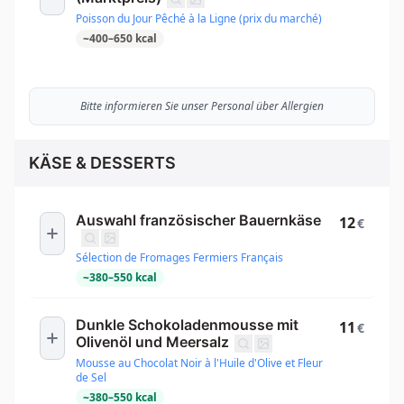
Poisson du Jour Pêché à la Ligne (prix du marché)
~
400
–
650
kcal
Bitte informieren Sie unser Personal über Allergien
KÄSE & DESSERTS
Auswahl französischer Bauernkäse
12
€
Sélection de Fromages Fermiers Français
~
380
–
550
kcal
Dunkle Schokoladenmousse mit
11
€
Olivenöl und Meersalz
Mousse au Chocolat Noir à l'Huile d'Olive et Fleur
de Sel
~
380
–
550
kcal