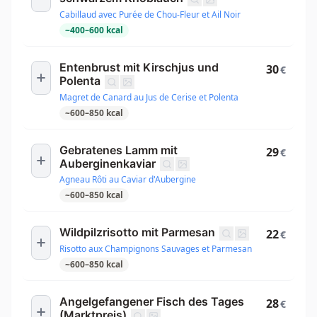
Cabillaud avec Purée de Chou-Fleur et Ail Noir
~
400
–
600
kcal
Entenbrust mit Kirschjus und
30
€
Polenta
Magret de Canard au Jus de Cerise et Polenta
~
600
–
850
kcal
Gebratenes Lamm mit
29
€
Auberginenkaviar
Agneau Rôti au Caviar d'Aubergine
~
600
–
850
kcal
Wildpilzrisotto mit Parmesan
22
€
Risotto aux Champignons Sauvages et Parmesan
~
600
–
850
kcal
Angelgefangener Fisch des Tages
28
€
(Marktpreis)