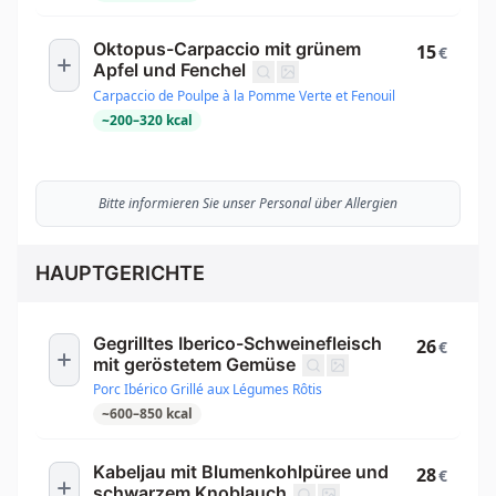
Oktopus-Carpaccio mit grünem
15
€
Apfel und Fenchel
Carpaccio de Poulpe à la Pomme Verte et Fenouil
~
200
–
320
kcal
Bitte informieren Sie unser Personal über Allergien
HAUPTGERICHTE
Gegrilltes Iberico-Schweinefleisch
26
€
mit geröstetem Gemüse
Porc Ibérico Grillé aux Légumes Rôtis
~
600
–
850
kcal
Kabeljau mit Blumenkohlpüree und
28
€
schwarzem Knoblauch