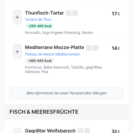
Thunfisch-Tartar
17
€
Tartare de Thon
~
250
–
400
kcal
Avocado, Soja-Ingwer-Dressing, Sesam
Mediterrane Mezze-Platte
14
€
Plateau de Mezze Méditerranéen
~
400
–
650
kcal
Hummus, Baba Ganoush, Tzatziki, gegrilltes
Gemüse, Pita
Bitte informieren Sie unser Personal über Allergien
FISCH & MEERESFRÜCHTE
Gegrillter Wolfsbarsch
32
€