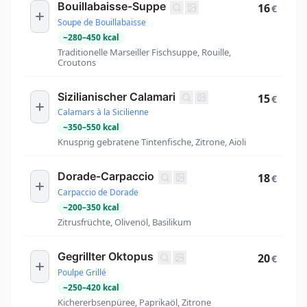
Bouillabaisse-Suppe
16
€
Soupe de Bouillabaisse
~
280
–
450
kcal
Traditionelle Marseiller Fischsuppe, Rouille,
Croutons
Sizilianischer Calamari
15
€
Calamars à la Sicilienne
~
350
–
550
kcal
Knusprig gebratene Tintenfische, Zitrone, Aioli
Dorade-Carpaccio
18
€
Carpaccio de Dorade
~
200
–
350
kcal
Zitrusfrüchte, Olivenöl, Basilikum
Gegrillter Oktopus
20
€
Poulpe Grillé
~
250
–
420
kcal
Kichererbsenpüree, Paprikaöl, Zitrone