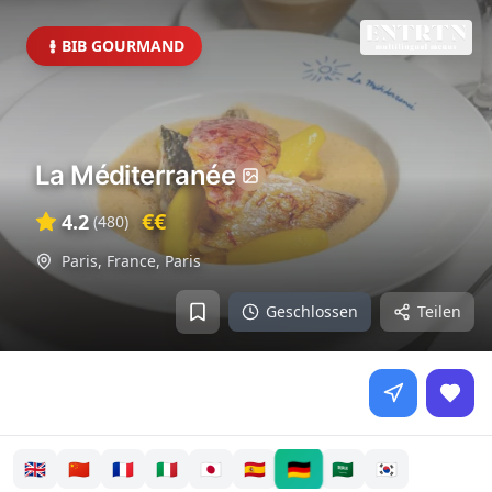
BIB GOURMAND
La Méditerranée
€€
4.2
(
480
)
Paris, France
,
Paris
Geschlossen
Teilen
🇩🇪
🇬🇧
🇨🇳
🇫🇷
🇮🇹
🇯🇵
🇪🇸
🇸🇦
🇰🇷