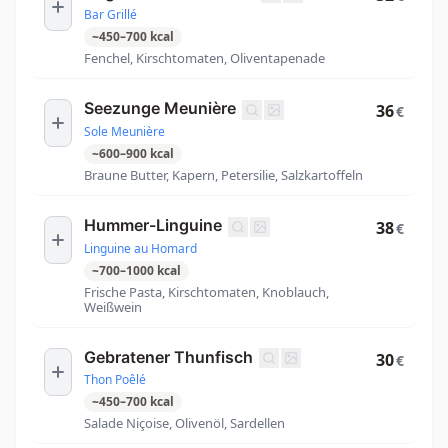
Bar Grillé
~
450
–
700
kcal
Fenchel, Kirschtomaten, Oliventapenade
Seezunge Meunière
36
€
Sole Meunière
~
600
–
900
kcal
Braune Butter, Kapern, Petersilie, Salzkartoffeln
Hummer-Linguine
38
€
Linguine au Homard
~
700
–
1000
kcal
Frische Pasta, Kirschtomaten, Knoblauch,
Weißwein
Gebratener Thunfisch
30
€
Thon Poêlé
~
450
–
700
kcal
Salade Niçoise, Olivenöl, Sardellen