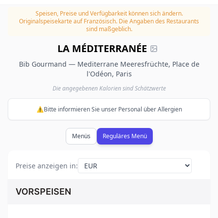
Speisen, Preise und Verfügbarkeit können sich ändern.
Originalspeisekarte auf Französisch. Die Angaben des Restaurants
sind maßgeblich.
LA MÉDITERRANÉE
Bib Gourmand — Mediterrane Meeresfrüchte, Place de
l'Odéon, Paris
Die angegebenen Kalorien sind Schätzwerte
⚠️Bitte informieren Sie unser Personal über Allergien
Menüs
Reguläres Menü
Preise anzeigen in
:
VORSPEISEN