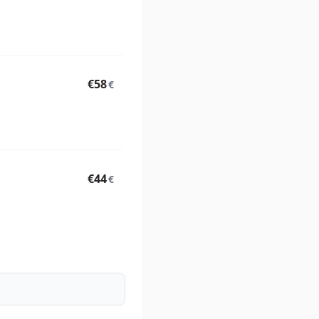
€58
€
€44
€