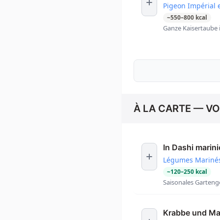
Pigeon Impérial 
~
550
–
800
kcal
Ganze Kaisertaube 
À LA CARTE — V
In Dashi marin
Légumes Marinés
~
120
–
250
kcal
Saisonales Garteng
Krabbe und M