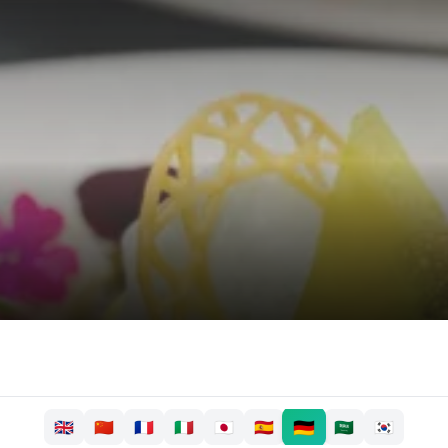
🇩🇪
🇬🇧
🇨🇳
🇫🇷
🇮🇹
🇯🇵
🇪🇸
🇸🇦
🇰🇷