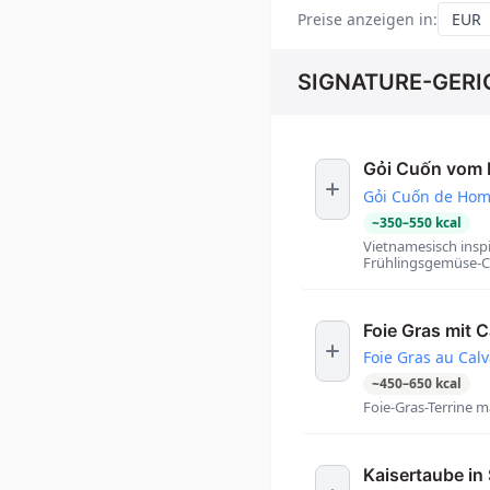
Preise anzeigen in
:
SIGNATURE-GERI
Gỏi Cuốn vom
Gỏi Cuốn de Hom
~
350
–
550
kcal
Vietnamesisch insp
Frühlingsgemüse-Co
Foie Gras mit 
Foie Gras au Cal
~
450
–
650
kcal
Foie-Gras-Terrine 
Kaisertaube in