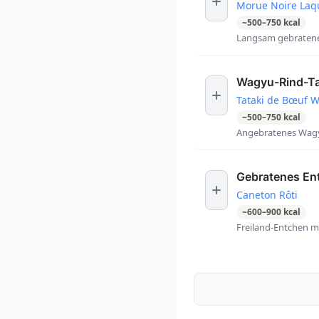
Morue Noire Laq
~
500
–
750
kcal
Langsam gebratener
Wagyu-Rind-Ta
Tataki de Bœuf 
~
500
–
750
kcal
Angebratenes Wagyu
Gebratenes En
Caneton Rôti
~
600
–
900
kcal
Freiland-Entchen m