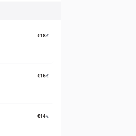
€18
€
€16
€
€14
€