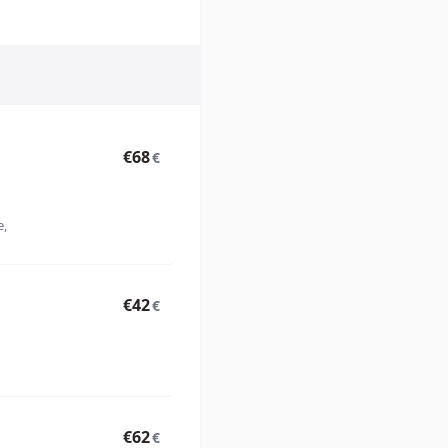
€68
€
e,
€42
€
€62
€