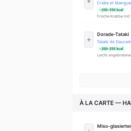
Crabe et Mangu
~
200
–
350
kcal
Frische Krabbe mit
Dorade-Tataki
Tataki de Daurad
~
200
–
350
kcal
Leicht angebraten
À LA CARTE — H
Miso-glasierte