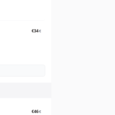
€34
€
€46
€