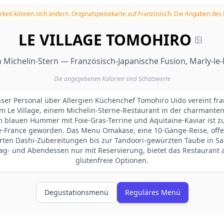
rkeit können sich ändern.
Originalspeisekarte auf Französisch. Die Angaben des
LE VILLAGE TOMOHIRO
n Michelin-Stern — Französisch-Japanische Fusion, Marly-le-
Die angegebenen Kalorien sind Schätzwerte
unser Personal über Allergien Küchenchef Tomohiro Uido vereint fr
 im Le Village, einem Michelin-Sterne-Restaurant in der charmanten 
 blauen Hummer mit Foie-Gras-Terrine und Aquitaine-Kaviar ist z
de-France geworden. Das Menu Omakase, eine 10-Gänge-Reise, offen
arten Dashi-Zubereitungen bis zur Tandoori-gewürzten Taube in Sa
ag- und Abendessen nur mit Reservierung, bietet das Restaurant 
glutenfreie Optionen.
Degustationsmenü
Reguläres Menü