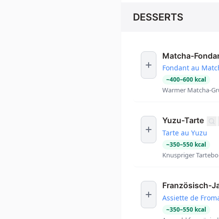
DESSERTS
Matcha-Fonda
Fondant au Matc
~
400
–
600
kcal
Warmer Matcha-Grü
Yuzu-Tarte
Tarte au Yuzu
~
350
–
550
kcal
Knuspriger Tartebod
Französisch-J
Assiette de From
~
350
–
550
kcal