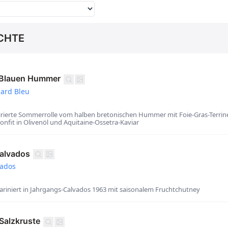
CHTE
 Blauen Hummer
ard Bleu
irierte Sommerrolle vom halben bretonischen Hummer mit Foie-Gras-Terrin
nfit in Olivenöl und Aquitaine-Ossetra-Kaviar
Calvados
vados
mariniert in Jahrgangs-Calvados 1963 mit saisonalem Fruchtchutney
 Salzkruste