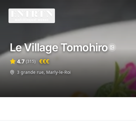
Le Village Tomohiro
€€€
4.7
(
315
)
3 grande rue
,
Marly-le-Roi