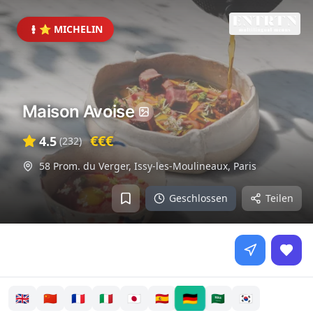
⭐ MICHELIN
Maison Avoise
€€€
4.5
(
232
)
58 Prom. du Verger, Issy-les-Moulineaux
,
Paris
Geschlossen
Teilen
🇩🇪
🇬🇧
🇨🇳
🇫🇷
🇮🇹
🇯🇵
🇪🇸
🇸🇦
🇰🇷