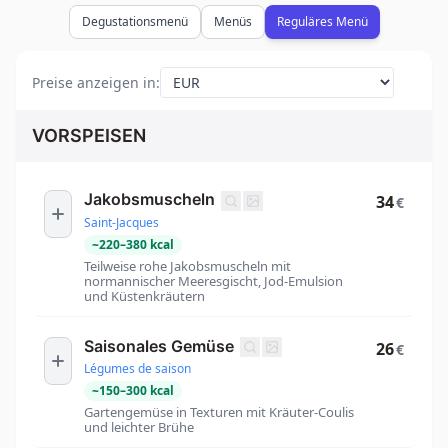
Degustationsmenü
Menüs
Reguläres Menü
Preise anzeigen in
:
VORSPEISEN
Jakobsmuscheln
34
€
Saint-Jacques
~
220
–
380
kcal
Teilweise rohe Jakobsmuscheln mit
normannischer Meeresgischt, Jod-Emulsion
und Küstenkräutern
Saisonales Gemüse
26
€
Légumes de saison
~
150
–
300
kcal
Gartengemüse in Texturen mit Kräuter-Coulis
und leichter Brühe