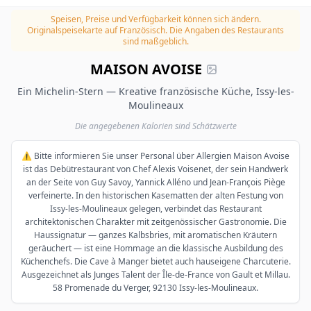
Speisen, Preise und Verfügbarkeit können sich ändern.
Originalspeisekarte auf Französisch. Die Angaben des Restaurants
sind maßgeblich.
MAISON AVOISE
Ein Michelin-Stern — Kreative französische Küche, Issy-les-
Moulineaux
Die angegebenen Kalorien sind Schätzwerte
⚠️ Bitte informieren Sie unser Personal über Allergien Maison Avoise
ist das Debütrestaurant von Chef Alexis Voisenet, der sein Handwerk
an der Seite von Guy Savoy, Yannick Alléno und Jean-François Piège
verfeinerte. In den historischen Kasematten der alten Festung von
Issy-les-Moulineaux gelegen, verbindet das Restaurant
architektonischen Charakter mit zeitgenössischer Gastronomie. Die
Haussignatur — ganzes Kalbsbries, mit aromatischen Kräutern
geräuchert — ist eine Hommage an die klassische Ausbildung des
Küchenchefs. Die Cave à Manger bietet auch hauseigene Charcuterie.
Ausgezeichnet als Junges Talent der Île-de-France von Gault et Millau.
58 Promenade du Verger, 92130 Issy-les-Moulineaux.