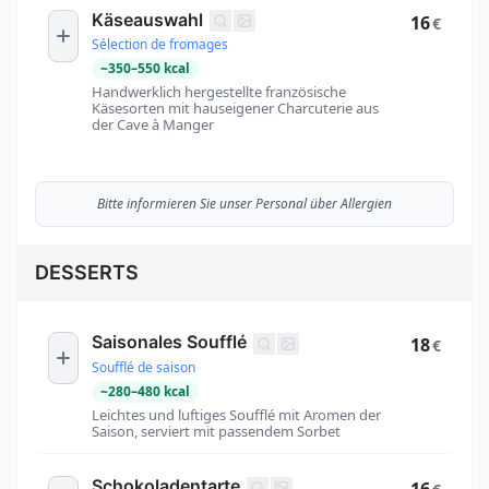
Käseauswahl
16
€
Sélection de fromages
~
350
–
550
kcal
Handwerklich hergestellte französische
Käsesorten mit hauseigener Charcuterie aus
der Cave à Manger
Bitte informieren Sie unser Personal über Allergien
DESSERTS
Saisonales Soufflé
18
€
Soufflé de saison
~
280
–
480
kcal
Leichtes und luftiges Soufflé mit Aromen der
Saison, serviert mit passendem Sorbet
Schokoladentarte