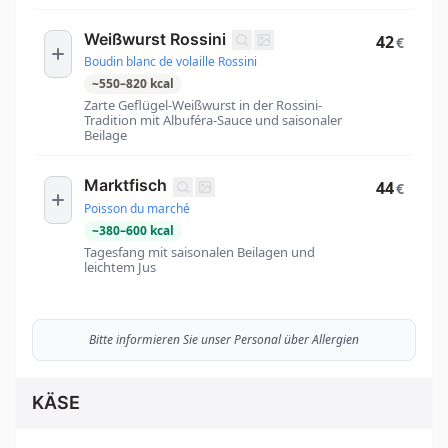
Weißwurst Rossini
42
€
Boudin blanc de volaille Rossini
~
550
–
820
kcal
Zarte Geflügel-Weißwurst in der Rossini-
Tradition mit Albuféra-Sauce und saisonaler
Beilage
Marktfisch
44
€
Poisson du marché
~
380
–
600
kcal
Tagesfang mit saisonalen Beilagen und
leichtem Jus
Bitte informieren Sie unser Personal über Allergien
KÄSE