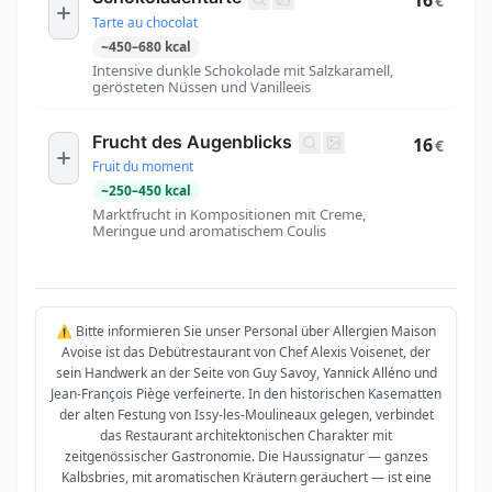
16
€
Tarte au chocolat
~
450
–
680
kcal
Intensive dunkle Schokolade mit Salzkaramell,
gerösteten Nüssen und Vanilleeis
Frucht des Augenblicks
16
€
Fruit du moment
~
250
–
450
kcal
Marktfrucht in Kompositionen mit Creme,
Meringue und aromatischem Coulis
⚠️ Bitte informieren Sie unser Personal über Allergien Maison
Avoise ist das Debütrestaurant von Chef Alexis Voisenet, der
sein Handwerk an der Seite von Guy Savoy, Yannick Alléno und
Jean-François Piège verfeinerte. In den historischen Kasematten
der alten Festung von Issy-les-Moulineaux gelegen, verbindet
das Restaurant architektonischen Charakter mit
zeitgenössischer Gastronomie. Die Haussignatur — ganzes
Kalbsbries, mit aromatischen Kräutern geräuchert — ist eine