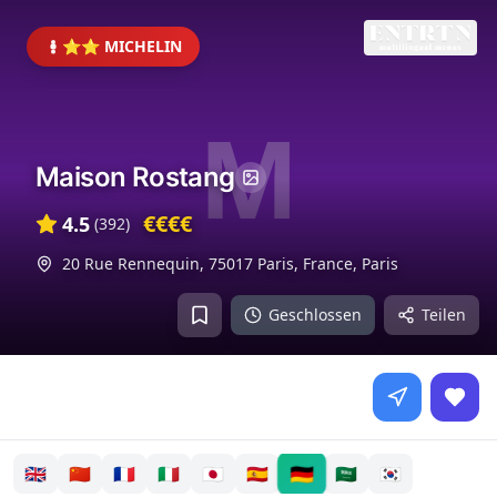
⭐⭐ MICHELIN
M
Maison Rostang
€€€€
4.5
(
392
)
20 Rue Rennequin, 75017 Paris, France
,
Paris
Geschlossen
Teilen
🇩🇪
🇬🇧
🇨🇳
🇫🇷
🇮🇹
🇯🇵
🇪🇸
🇸🇦
🇰🇷