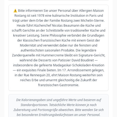
⚠️ Bitte informieren Sie unser Personal über Allergien Maison
Rostang ist seit 1978 eine kulinarische Institution in Paris und
trägt unter dem Erbe der Familie Rostang zwei Michelin-Sterne.
Heute führt Küchenchef Nicolas Beaumann die Küche und
schafft Gerichte an der Schnittstelle von traditioneller Küche und
kreativer Leistung. Seine Philosophie verbindet die Grundlagen
der klassischen französischen Küche mit einem Geist der
Modernität und verwendet dabei nur die feinsten und
authentischsten saisonalen Produkte. Die legendäre
Zanderquenelle mit Hummercreme bleibt ein Signature-Gericht,
während die Desserts von Patissier David Boudinet —
insbesondere die gefeierte Madagaskar-Schokoladen-Kreation
— ein exquisites Finale bieten. Im 17. Arrondissement gelegen,
in der Rue Rennequin 20, ehrt Maison Rostang weiterhin sein
reiches Erbe und umarmt gleichzeitig die Zukunft der
französischen Gastronomie.
Die Kalorienangaben sind ungefähre Werte und basieren auf
Standardportionen. Tatsächliche Werte können je nach
Zubereitung und Portionsgröße abweichen. Bitte wenden Sie sich
bei besonderen Ernährungsbedürfnissen an unser Personal.