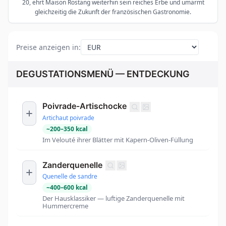
20, ehrt Maison Rostang weiterhin sein reiches Erbe und umarmt
gleichzeitig die Zukunft der französischen Gastronomie.
Preise anzeigen in
:
DEGUSTATIONSMENÜ — ENTDECKUNG
Poivrade-Artischocke
Artichaut poivrade
~
200
–
350
kcal
Im Velouté ihrer Blätter mit Kapern-Oliven-Füllung
Zanderquenelle
Quenelle de sandre
~
400
–
600
kcal
Der Hausklassiker — luftige Zanderquenelle mit
Hummercreme