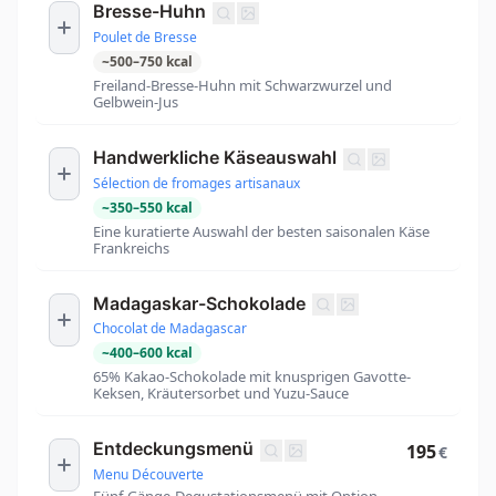
Bresse-Huhn
Poulet de Bresse
~
500
–
750
kcal
Freiland-Bresse-Huhn mit Schwarzwurzel und
Gelbwein-Jus
Handwerkliche Käseauswahl
Sélection de fromages artisanaux
~
350
–
550
kcal
Eine kuratierte Auswahl der besten saisonalen Käse
Frankreichs
Madagaskar-Schokolade
Chocolat de Madagascar
~
400
–
600
kcal
65% Kakao-Schokolade mit knusprigen Gavotte-
Keksen, Kräutersorbet und Yuzu-Sauce
Entdeckungsmenü
195
€
Menu Découverte
Fünf-Gänge-Degustationsmenü mit Option