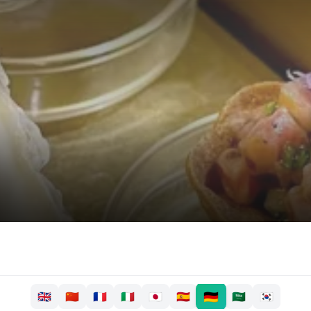
🇩🇪
🇬🇧
🇨🇳
🇫🇷
🇮🇹
🇯🇵
🇪🇸
🇸🇦
🇰🇷