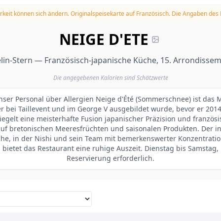
rkeit können sich ändern.
Originalspeisekarte auf Französisch. Die Angaben des
NEIGE D'ETE
lin-Stern — Französisch-japanische Küche, 15. Arrondissem
Die angegebenen Kalorien sind Schätzwerte
unser Personal über Allergien Neige d'Été (Sommerschnee) ist das 
er bei Taillevent und im George V ausgebildet wurde, bevor er 201
iegelt eine meisterhafte Fusion japanischer Präzision und französi
uf bretonischen Meeresfrüchten und saisonalen Produkten. Der in
üche, in der Nishi und sein Team mit bemerkenswerter Konzentratio
bietet das Restaurant eine ruhige Auszeit. Dienstag bis Samstag
Reservierung erforderlich.