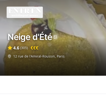
Neige d'Été
€€€
4.6
(
305
)
12 rue de l'Amiral-Roussin
,
Paris