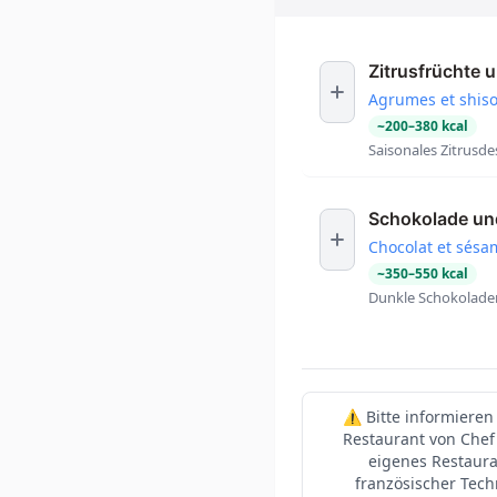
Zitrusfrüchte 
Agrumes et shis
~
200
–
380
kcal
Saisonales Zitrusd
Schokolade u
Chocolat et sésa
~
350
–
550
kcal
Dunkle Schokolade
⚠️ Bitte informieren
Restaurant von Chef 
eigenes Restaura
französischer Tech