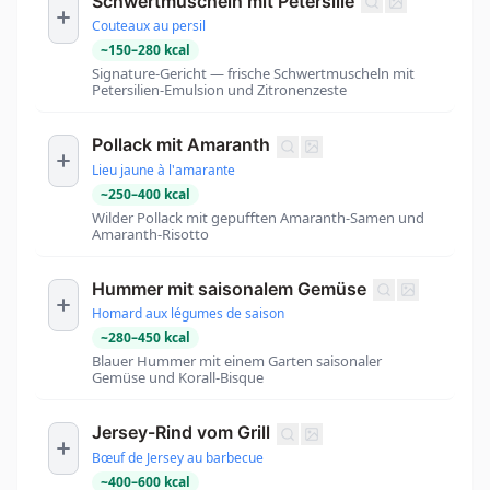
Schwertmuscheln mit Petersilie
Couteaux au persil
~
150
–
280
kcal
Signature-Gericht — frische Schwertmuscheln mit
Petersilien-Emulsion und Zitronenzeste
Pollack mit Amaranth
Lieu jaune à l'amarante
~
250
–
400
kcal
Wilder Pollack mit gepufften Amaranth-Samen und
Amaranth-Risotto
Hummer mit saisonalem Gemüse
Homard aux légumes de saison
~
280
–
450
kcal
Blauer Hummer mit einem Garten saisonaler
Gemüse und Korall-Bisque
Jersey-Rind vom Grill
Bœuf de Jersey au barbecue
~
400
–
600
kcal