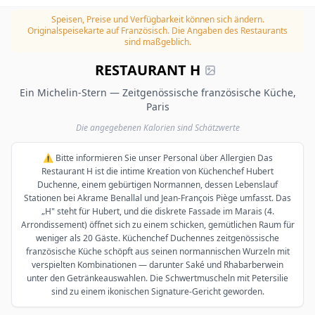
Speisen, Preise und Verfügbarkeit können sich ändern.
Originalspeisekarte auf Französisch. Die Angaben des Restaurants
sind maßgeblich.
RESTAURANT H
Ein Michelin-Stern — Zeitgenössische französische Küche,
Paris
Die angegebenen Kalorien sind Schätzwerte
⚠️ Bitte informieren Sie unser Personal über Allergien Das
Restaurant H ist die intime Kreation von Küchenchef Hubert
Duchenne, einem gebürtigen Normannen, dessen Lebenslauf
Stationen bei Akrame Benallal und Jean-François Piège umfasst. Das
„H" steht für Hubert, und die diskrete Fassade im Marais (4.
Arrondissement) öffnet sich zu einem schicken, gemütlichen Raum für
weniger als 20 Gäste. Küchenchef Duchennes zeitgenössische
französische Küche schöpft aus seinen normannischen Wurzeln mit
verspielten Kombinationen — darunter Saké und Rhabarberwein
unter den Getränkeauswahlen. Die Schwertmuscheln mit Petersilie
sind zu einem ikonischen Signature-Gericht geworden.