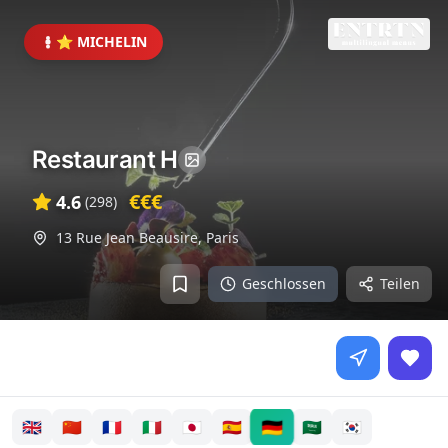
⭐ MICHELIN
Restaurant H
€€€
4.6
(
298
)
13 Rue Jean Beausire
,
Paris
Geschlossen
Teilen
🇩🇪
🇬🇧
🇨🇳
🇫🇷
🇮🇹
🇯🇵
🇪🇸
🇸🇦
🇰🇷