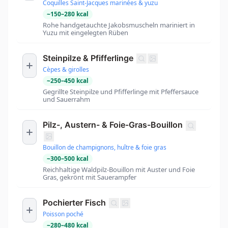
Coquilles Saint-Jacques marinées & yuzu
~
150
–
280
kcal
Rohe handgetauchte Jakobsmuscheln mariniert in
Yuzu mit eingelegten Rüben
Steinpilze & Pfifferlinge
Cèpes & girolles
~
250
–
450
kcal
Gegrillte Steinpilze und Pfifferlinge mit Pfeffersauce
und Sauerrahm
Pilz-, Austern- & Foie-Gras-Bouillon
Bouillon de champignons, huître & foie gras
~
300
–
500
kcal
Reichhaltige Waldpilz-Bouillon mit Auster und Foie
Gras, gekrönt mit Sauerampfer
Pochierter Fisch
Poisson poché
~
280
–
480
kcal