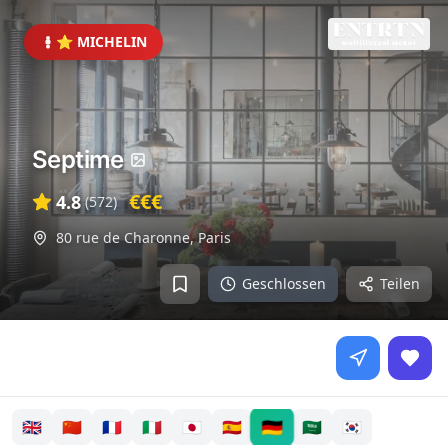
⭐ MICHELIN
Septime
€€€
4.8
(
572
)
80 rue de Charonne
,
Paris
Geschlossen
Teilen
🇩🇪
🇬🇧
🇨🇳
🇫🇷
🇮🇹
🇯🇵
🇪🇸
🇸🇦
🇰🇷