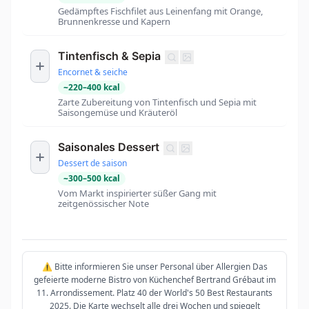
Gedämpftes Fischfilet aus Leinenfang mit Orange,
Brunnenkresse und Kapern
Tintenfisch & Sepia
Encornet & seiche
~
220
–
400
kcal
Zarte Zubereitung von Tintenfisch und Sepia mit
Saisongemüse und Kräuteröl
Saisonales Dessert
Dessert de saison
~
300
–
500
kcal
Vom Markt inspirierter süßer Gang mit
zeitgenössischer Note
⚠️ Bitte informieren Sie unser Personal über Allergien Das
gefeierte moderne Bistro von Küchenchef Bertrand Grébaut im
11. Arrondissement. Platz 40 der World's 50 Best Restaurants
2025. Die Karte wechselt alle drei Wochen und spiegelt