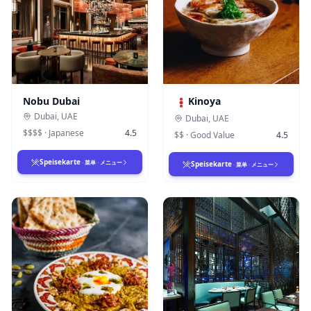
Nobu Dubai
Kinoya
Dubai
,
UAE
Dubai
,
UAE
$$$$
·
Japanese
4.5
$$
·
Good Value
4.5
Speisekarte
·
菜单
·
メニュー
Speisekarte
·
菜单
·
メニュー