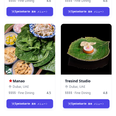
$$$$
·
Fine Dining
4.6
$$$$
·
Fine Dining
4.6
Speisekarte
Speisekarte
·
菜单
·
メニュー
·
菜单
·
メニュー
Manao
Tresind Studio
Dubai
,
UAE
Dubai
,
UAE
$$$$
·
Fine Dining
4.5
$$$$
·
Fine Dining
4.8
Speisekarte
Speisekarte
·
菜单
·
メニュー
·
菜单
·
メニュー