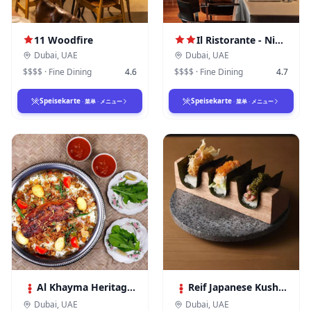
11 Woodfire
Il Ristorante - Niko Romito
Dubai
,
UAE
Dubai
,
UAE
$$$$
·
Fine Dining
4.6
$$$$
·
Fine Dining
4.7
Speisekarte
Speisekarte
·
菜单
·
メニュー
·
菜单
·
メニュー
Al Khayma Heritage Restaurant
Reif Japanese Kushiyaki
Dubai
,
UAE
Dubai
,
UAE