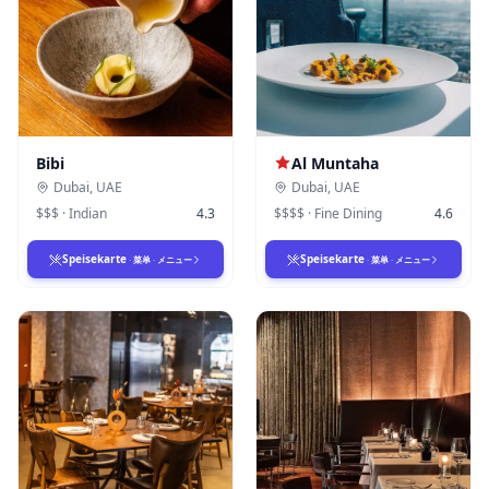
Bibi
Al Muntaha
Dubai
,
UAE
Dubai
,
UAE
$$$
·
Indian
4.3
$$$$
·
Fine Dining
4.6
Speisekarte
Speisekarte
·
菜单
·
メニュー
·
菜单
·
メニュー