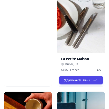
La Petite Maison
Dubai
,
UAE
$$$$
·
French
4.5
Speisekarte
·
菜单
·
メニュー