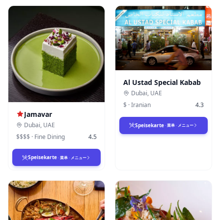
Al Ustad Special Kabab
Dubai
,
UAE
$
·
Iranian
4.3
Jamavar
Dubai
,
UAE
Speisekarte
·
菜单
·
メニュー
$$$$
·
Fine Dining
4.5
Speisekarte
·
菜单
·
メニュー