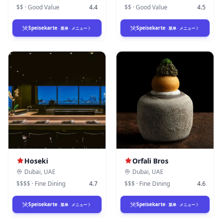
$$
·
Good Value
4.4
$$
·
Good Value
4.5
Speisekarte
Speisekarte
·
菜单
·
メニュー
·
菜单
·
メニュー
Hoseki
Orfali Bros
Dubai
,
UAE
Dubai
,
UAE
$$$$
·
Fine Dining
4.7
$$$
·
Fine Dining
4.6
Speisekarte
Speisekarte
·
菜单
·
メニュー
·
菜单
·
メニュー