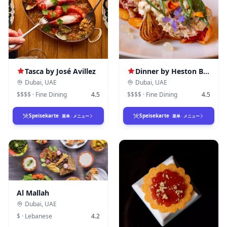
Tasca by José Avillez
Dinner by Heston Blumenthal
Dubai
,
UAE
Dubai
,
UAE
$$$$
·
Fine Dining
4.5
$$$$
·
Fine Dining
4.5
Speisekarte
Speisekarte
·
菜单
·
メニュー
·
菜单
·
メニュー
Al Mallah
Dubai
,
UAE
$
·
Lebanese
4.2