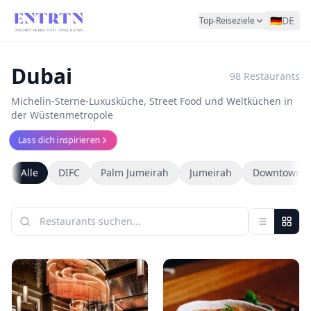
🇩🇪
DE
Top-Reiseziele
Dubai
98
Restaurants
Michelin-Sterne-Luxusküche, Street Food und Weltküchen in
der Wüstenmetropole
Lass dich inspirieren
Alle
DIFC
Palm Jumeirah
Jumeirah
Downtown