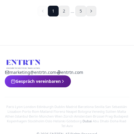
...
1
2
5
marketing@entrtn.com
entrtn.com
Gespräch vereinbaren
Paris
·
Lyon
·
London
·
Edinburgh
·
Dublin
·
Madrid
·
Barcelona
·
Sevilla
·
San Sebastián
·
Lissabon
·
Porto
·
Rom
·
Mailand
·
Florenz
·
Neapel
·
Bologna
·
Venedig
·
Sizilien
·
Malta
·
Athen
·
Istanbul
·
Berlin
·
München
·
Wien
·
Zürich
·
Amsterdam
·
Brüssel
·
Prag
·
Budapest
·
Kopenhagen
·
Stockholm
·
Oslo
·
Helsinki
·
Göteborg
·
Dubai
·
Abu Dhabi
·
Doha
·
Riad
·
Tel Aviv