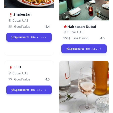
Shabestan
Dubai
,
UAE
Hakkasan Dubai
$$
·
Good Value
4.4
Dubai
,
UAE
Speisekarte
·
菜单
·
メニュー
$$$$
·
Fine Dining
4.5
Speisekarte
·
菜单
·
メニュー
3Fils
Dubai
,
UAE
$$
·
Good Value
4.5
Speisekarte
·
菜单
·
メニュー