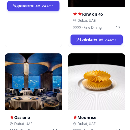
Speisekarte
·
菜单
·
メニュー
Row on 45
Dubai
,
UAE
$$$$
·
Fine Dining
4.7
Speisekarte
·
菜单
·
メニュー
Ossiano
Moonrise
Dubai
,
UAE
Dubai
,
UAE