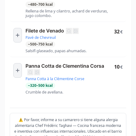
~
480
–
700
kcal
Rellena de lima y cilantro, achard de verduras,
jugo colombo.
Filete de Venado
32
€
Pavé de Chevreuil
~
500
–
750
kcal
Salsifí glaseado, papas ahumadas.
Panna Cotta de Clementina Corsa
10
€
Panna Cotta à la Clémentine Corse
~
320
–
500
kcal
Crumble de avellana.
⚠️ Por favor, informe a su camarero si tiene alguna alergia
alimentaria Chef Frédéric Taghavi — Cocina francesa moderna
e inventiva con influencias internacionales. Ubicado en el barrio