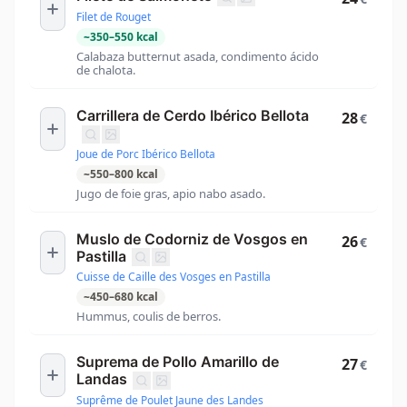
Filet de Rouget
~
350
–
550
kcal
Calabaza butternut asada, condimento ácido
de chalota.
Carrillera de Cerdo Ibérico Bellota
28
€
Joue de Porc Ibérico Bellota
~
550
–
800
kcal
Jugo de foie gras, apio nabo asado.
Muslo de Codorniz de Vosgos en
26
€
Pastilla
Cuisse de Caille des Vosges en Pastilla
~
450
–
680
kcal
Hummus, coulis de berros.
Suprema de Pollo Amarillo de
27
€
Landas
Suprême de Poulet Jaune des Landes