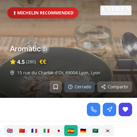
MICHELIN RECOMMENDED
Aromatic
€€
4.5
(
280
)
15 rue du Chariot-d'Or, 69004 Lyon
,
Lyon
Cerrado
Compartir
🇪🇸
🇬🇧
🇨🇳
🇫🇷
🇮🇹
🇯🇵
🇩🇪
🇸🇦
🇰🇷