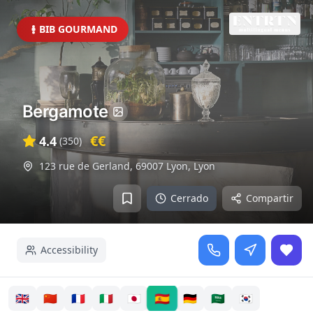
BIB GOURMAND
Bergamote
€€
4.4
(
350
)
123 rue de Gerland, 69007 Lyon
,
Lyon
Cerrado
Compartir
Accessibility
🇪🇸
🇬🇧
🇨🇳
🇫🇷
🇮🇹
🇯🇵
🇩🇪
🇸🇦
🇰🇷