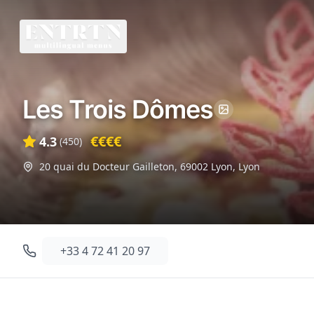
Les Trois Dômes
€€€€
4.3
(
450
)
20 quai du Docteur Gailleton, 69002 Lyon
,
Lyon
+33 4 72 41 20 97