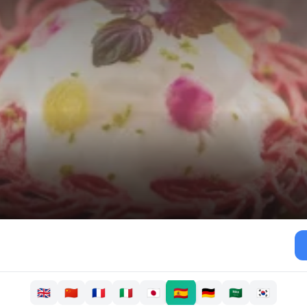
🇪🇸
🇬🇧
🇨🇳
🇫🇷
🇮🇹
🇯🇵
🇩🇪
🇸🇦
🇰🇷