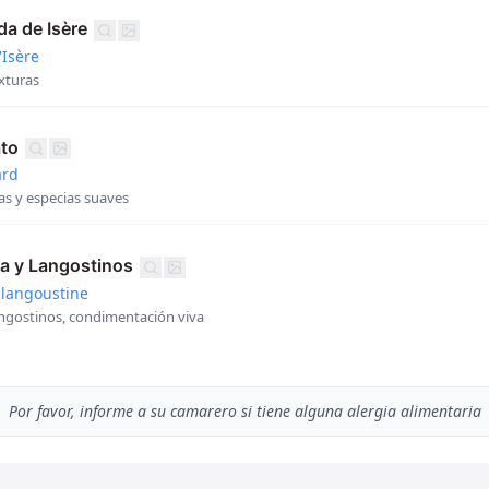
a de Isère
'Isère
exturas
ato
ard
s y especias suaves
na y Langostinos
 langoustine
angostinos, condimentación viva
Por favor, informe a su camarero si tiene alguna alergia alimentaria