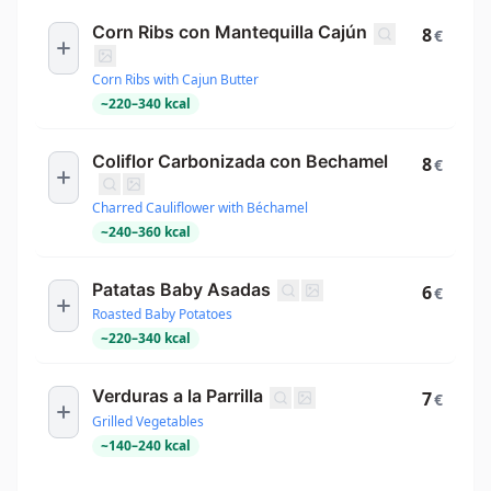
Corn Ribs con Mantequilla Cajún
8
€
Corn Ribs with Cajun Butter
~
220
–
340
kcal
Coliflor Carbonizada con Bechamel
8
€
Charred Cauliflower with Béchamel
~
240
–
360
kcal
Patatas Baby Asadas
6
€
Roasted Baby Potatoes
~
220
–
340
kcal
Verduras a la Parrilla
7
€
Grilled Vegetables
~
140
–
240
kcal