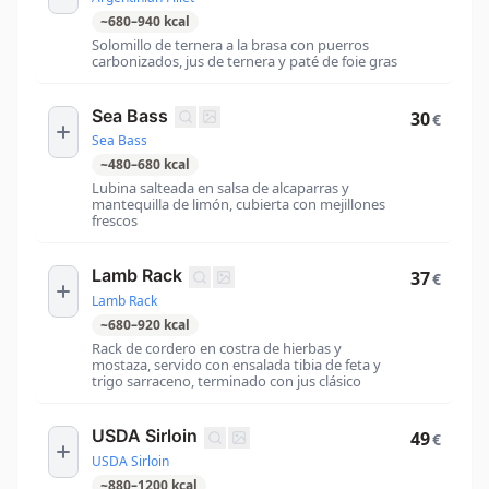
~
680
–
940
kcal
Solomillo de ternera a la brasa con puerros
carbonizados, jus de ternera y paté de foie gras
Sea Bass
30
€
Sea Bass
~
480
–
680
kcal
Lubina salteada en salsa de alcaparras y
mantequilla de limón, cubierta con mejillones
frescos
Lamb Rack
37
€
Lamb Rack
~
680
–
920
kcal
Rack de cordero en costra de hierbas y
mostaza, servido con ensalada tibia de feta y
trigo sarraceno, terminado con jus clásico
USDA Sirloin
49
€
USDA Sirloin
~
880
–
1200
kcal