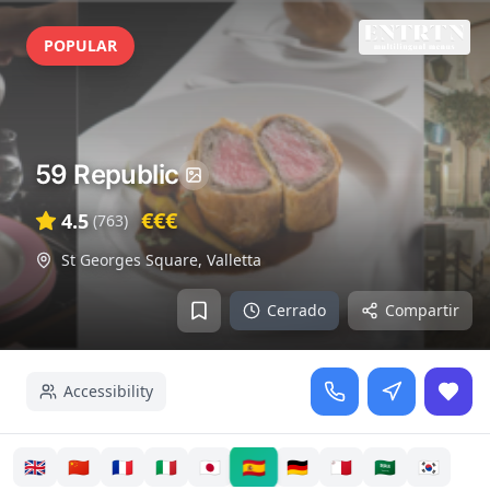
POPULAR
59 Republic
€€€
4.5
(
763
)
St Georges Square
,
Valletta
Cerrado
Compartir
Accessibility
🇪🇸
🇬🇧
🇨🇳
🇫🇷
🇮🇹
🇯🇵
🇩🇪
🇲🇹
🇸🇦
🇰🇷