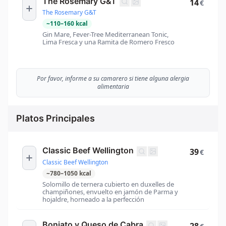
The Rosemary G&T
14
€
The Rosemary G&T
~
110
–
160
kcal
Gin Mare, Fever-Tree Mediterranean Tonic,
Lima Fresca y una Ramita de Romero Fresco
Por favor, informe a su camarero si tiene alguna alergia
alimentaria
Platos Principales
Classic Beef Wellington
39
€
Classic Beef Wellington
~
780
–
1050
kcal
Solomillo de ternera cubierto en duxelles de
champiñones, envuelto en jamón de Parma y
hojaldre, horneado a la perfección
Boniato y Queso de Cabra