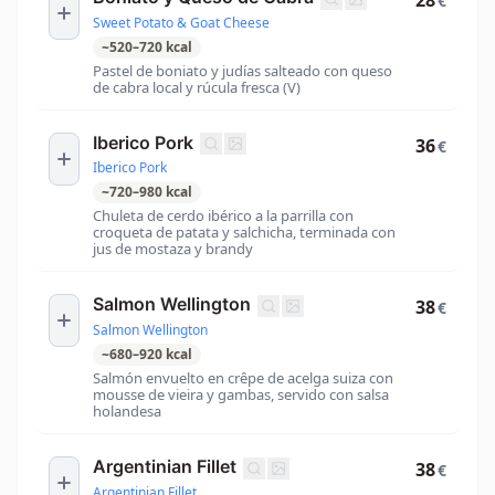
28
€
Sweet Potato & Goat Cheese
~
520
–
720
kcal
Pastel de boniato y judías salteado con queso
de cabra local y rúcula fresca (V)
Iberico Pork
36
€
Iberico Pork
~
720
–
980
kcal
Chuleta de cerdo ibérico a la parrilla con
croqueta de patata y salchicha, terminada con
jus de mostaza y brandy
Salmon Wellington
38
€
Salmon Wellington
~
680
–
920
kcal
Salmón envuelto en crêpe de acelga suiza con
mousse de vieira y gambas, servido con salsa
holandesa
Argentinian Fillet
38
€
Argentinian Fillet