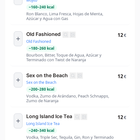
Mojito
~
160
–
240
kcal
Ron Blanco, Lima Fresca, Hojas de Menta,
Azúcar y Agua con Gas
Old Fashioned
12
€
Old Fashioned
~
180
–
260
kcal
Bourbon, Bitter, Toque de Agua, Azúcar y
Terminado con Twist de Naranja
Sex on the Beach
12
€
Sex on the Beach
~
200
–
280
kcal
Vodka, Zumo de Arándano, Peach Schnapps,
Zumo de Naranja
Long Island Ice Tea
12
€
Long Island Ice Tea
~
240
–
340
kcal
Vodka, Triple Sec, Tequila, Gin, Ron y Terminado