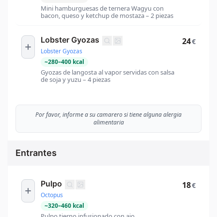
Mini hamburguesas de ternera Wagyu con
bacon, queso y ketchup de mostaza – 2 piezas
Lobster Gyozas
24
€
Lobster Gyozas
~
280
–
400
kcal
Gyozas de langosta al vapor servidas con salsa
de soja y yuzu – 4 piezas
Por favor, informe a su camarero si tiene alguna alergia
alimentaria
Entrantes
Pulpo
18
€
Octopus
~
320
–
460
kcal
Pulpo tierno infusionado con ajo,