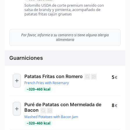
Solomillo USDA de corte premium servido con
salsa de brandy y pimienta, acompañado de
patatas fritas cajún gruesas
Por favor, informe a su camarero si tiene alguna alergia
alimentaria
Guarniciones
Patatas Fritas con Romero
5
€
French Fries with Rosemary
~
320
–
460
kcal
Puré de Patatas con Mermelada de
8
€
Bacon
Mashed Potatoes with Bacon Jam
~
320
–
460
kcal