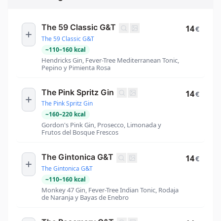
The 59 Classic G&T
14
€
The 59 Classic G&T
~
110
–
160
kcal
Hendricks Gin, Fever-Tree Mediterranean Tonic,
Pepino y Pimienta Rosa
The Pink Spritz Gin
14
€
The Pink Spritz Gin
~
160
–
220
kcal
Gordon's Pink Gin, Prosecco, Limonada y
Frutos del Bosque Frescos
The Gintonica G&T
14
€
The Gintonica G&T
~
110
–
160
kcal
Monkey 47 Gin, Fever-Tree Indian Tonic, Rodaja
de Naranja y Bayas de Enebro