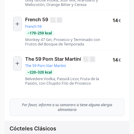
Grey Goose Vodka, Sour Mix, Arándano y
Melocotón, Orange Bitter y Cereza
French 59
14
€
French 59
~
170
–
250
kcal
Monkey 47 Gin, Prosecco y Terminado con
Frutos del Bosque de Temporada
The 59 Porn Star Martini
14
€
The 59 Porn Star Martini
~
220
–
320
kcal
Belvedere Vodka, Passoã Licor, Fruta de la
Pasión, con Chupito Frío de Prosecco
Por favor, informe a su camarero si tiene alguna alergia
alimentaria
Cócteles Clásicos