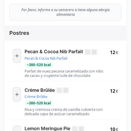
Por favor, informe a su camarero si tiene alguna alergia
alimentaria
Postres
Pecan & Cocoa Nib Parfait
12
€
Pecan & Cocoa Nib Parfait
~
380
–
520
kcal
Parfait de nuez pecana caramelizada con nibs
de cacao y crujiente tuile de chocolate
Crème Brûlée
12
€
Crème Brûlée
~
380
–
520
kcal
Rica y cremosa crema de vainilla cubierta con
delicada capa de azúcar caramelizado
Lemon Meringue Pie
10
€