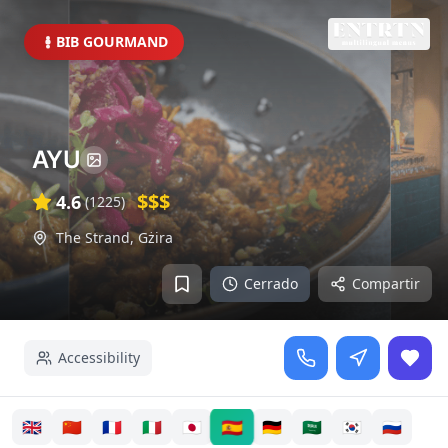
BIB GOURMAND
AYU
$$$
4.6
(
1225
)
The Strand
,
Gżira
Cerrado
Compartir
Accessibility
🇪🇸
🇬🇧
🇨🇳
🇫🇷
🇮🇹
🇯🇵
🇩🇪
🇸🇦
🇰🇷
🇷🇺