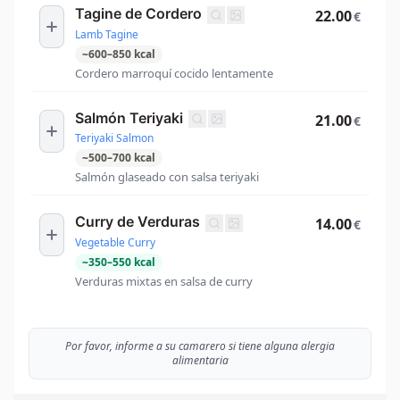
Tagine de Cordero
22.00
€
Lamb Tagine
~
600
–
850
kcal
Cordero marroquí cocido lentamente
Salmón Teriyaki
21.00
€
Teriyaki Salmon
~
500
–
700
kcal
Salmón glaseado con salsa teriyaki
Curry de Verduras
14.00
€
Vegetable Curry
~
350
–
550
kcal
Verduras mixtas en salsa de curry
Por favor, informe a su camarero si tiene alguna alergia
alimentaria