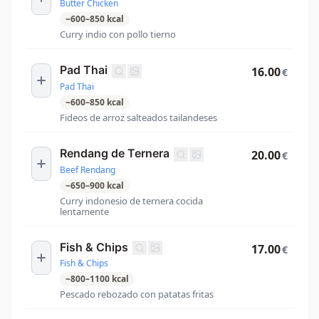
Butter Chicken
~
600
–
850
kcal
Curry indio con pollo tierno
Pad Thai
16.00
€
Pad Thai
~
600
–
850
kcal
Fideos de arroz salteados tailandeses
Rendang de Ternera
20.00
€
Beef Rendang
~
650
–
900
kcal
Curry indonesio de ternera cocida
lentamente
Fish & Chips
17.00
€
Fish & Chips
~
800
–
1100
kcal
Pescado rebozado con patatas fritas