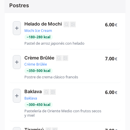
Postres
Helado de Mochi
6.00
€
Mochi Ice Cream
~
180
–
280
kcal
Pastel de arroz japonés con helado
Crème Brûlée
7.00
€
Crème Brûlée
~
350
–
500
kcal
Postre de crema clásico francés
Baklava
6.00
€
Baklava
~
300
–
450
kcal
Pastelería de Oriente Medio con frutos secos
y miel
Tiramisú