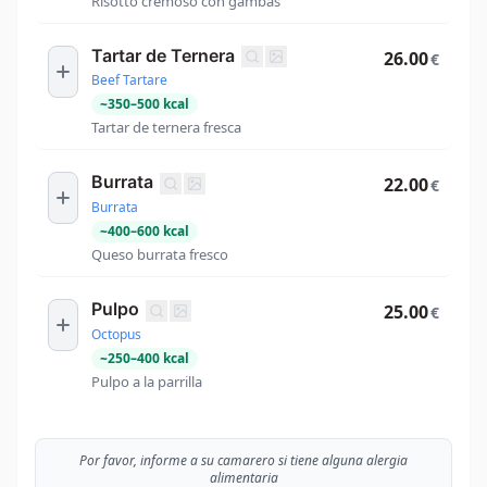
Risotto cremoso con gambas
Tartar de Ternera
26.00
€
Beef Tartare
~
350
–
500
kcal
Tartar de ternera fresca
Burrata
22.00
€
Burrata
~
400
–
600
kcal
Queso burrata fresco
Pulpo
25.00
€
Octopus
~
250
–
400
kcal
Pulpo a la parrilla
Por favor, informe a su camarero si tiene alguna alergia
alimentaria