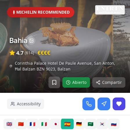
MICHELIN RECOMMENDED
Bahia
€€€€
4.7
(
614
)
Corinthia Palace Hotel De Paule Avenue, San Anton,
Ħal Balzan BZN 9023
,
Balzan
Abierto
Compartir
Accessibility
🇪🇸
🇬🇧
🇨🇳
🇫🇷
🇮🇹
🇯🇵
🇩🇪
🇸🇦
🇰🇷
🇷🇺