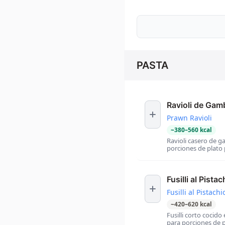
PASTA
Ravioli de Gam
Prawn Ravioli
~
380
–
560
kcal
Ravioli casero de 
porciones de plato 
Fusilli al Pista
Fusilli al Pistachi
~
420
–
620
kcal
Fusilli corto cocid
para porciones de p