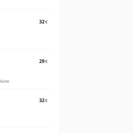
32
€
29
€
rduras
32
€