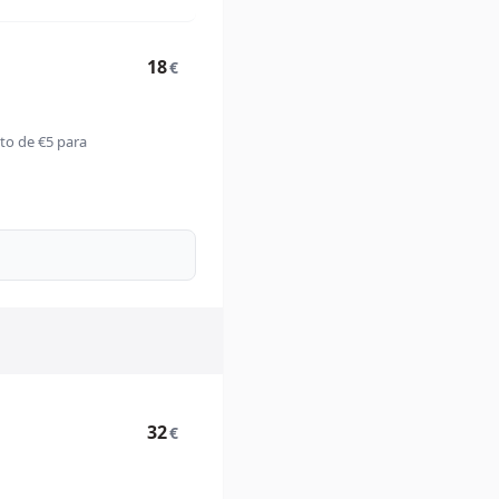
18
€
to de €5 para
32
€