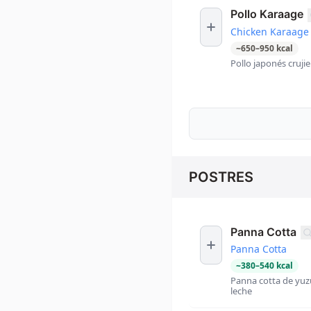
Pollo Karaage
Chicken Karaage
~
650
–
950
kcal
Pollo japonés crujie
POSTRES
Panna Cotta
Panna Cotta
~
380
–
540
kcal
Panna cotta de yuzu
leche