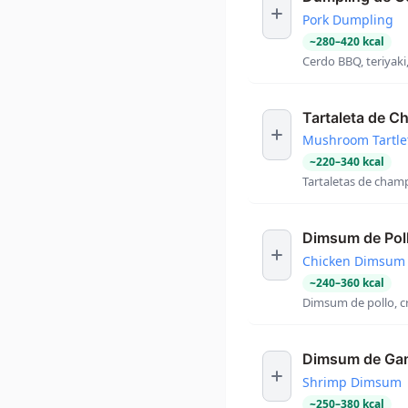
Pork Dumpling
~
280
–
420
kcal
Cerdo BBQ, teriyaki
Tartaleta de 
Mushroom Tartle
~
220
–
340
kcal
Tartaletas de champ
Dimsum de Pol
Chicken Dimsum
~
240
–
360
kcal
Dimsum de pollo, c
Dimsum de Ga
Shrimp Dimsum
~
250
–
380
kcal