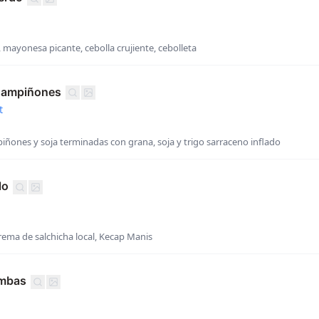
, mayonesa picante, cebolla crujiente, cebolleta
Champiñones
t
iñones y soja terminadas con grana, soja y trigo sarraceno inflado
lo
rema de salchicha local, Kecap Manis
mbas