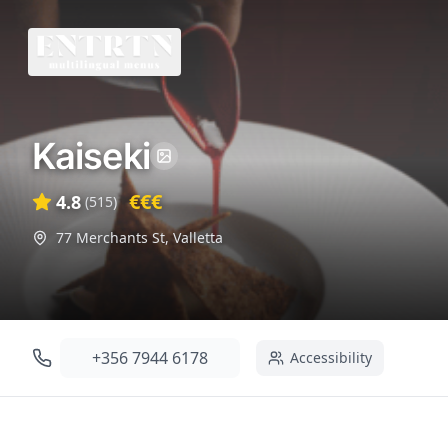
Kaiseki
€€€
4.8
(
515
)
77 Merchants St
,
Valletta
+356 7944 6178
Accessibility