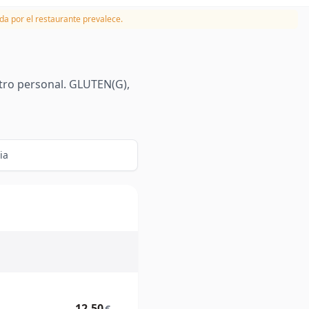
da por el restaurante prevalece.
stro personal. GLUTEN(G),
ia
12.50
€