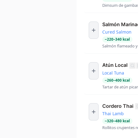
Dimsum de gambas, 
Salmón Marin
Cured Salmon
~
220
–
340
kcal
Salmón flameado y 
Atún Local
Local Tuna
~
260
–
400
kcal
Tartar de atún pica
Cordero Thai
Thai Lamb
~
320
–
480
kcal
Rollitos crujientes