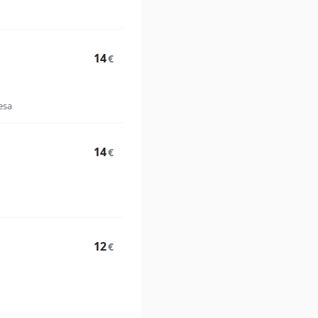
14
€
esa
14
€
12
€