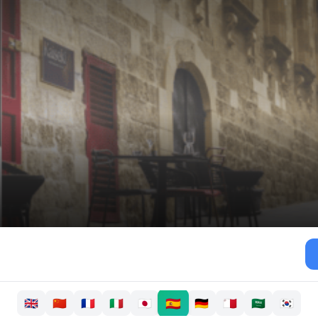
🇪🇸
🇬🇧
🇨🇳
🇫🇷
🇮🇹
🇯🇵
🇩🇪
🇲🇹
🇸🇦
🇰🇷