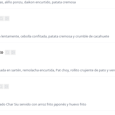
, aliño ponzu, daikon encurtido, patata cremosa
da lentamente, cebolla confitada, patata cremosa y crumble de cacahuete
to
da en sartén, remolacha encurtida, Pat choy, rollito crujiente de pato y ve
ado Char Siu servido con arroz frito japonés y huevo frito