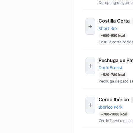
Dumpling de gambas
Costilla Corta
Short Rib
~
650
–
950
kcal
Costilla corta coci
Pechuga de Pa
Duck Breast
~
520
–
780
kcal
Pechuga de pato asa
Cerdo Ibérico
Iberico Pork
~
700
–
1000
kcal
Cerdo Ibérico glase