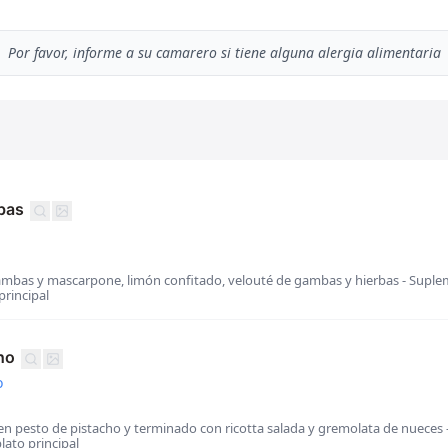
Por favor, informe a su camarero si tiene alguna alergia alimentaria
bas
gambas y mascarpone, limón confitado, velouté de gambas y hierbas - Suple
principal
cho
o
o en pesto de pistacho y terminado con ricotta salada y gremolata de nueces
lato principal