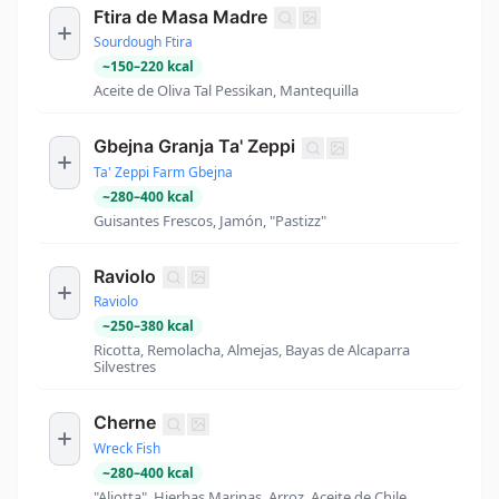
Ftira de Masa Madre
Sourdough Ftira
~
150
–
220
kcal
Aceite de Oliva Tal Pessikan, Mantequilla
Gbejna Granja Ta' Zeppi
Ta' Zeppi Farm Gbejna
~
280
–
400
kcal
Guisantes Frescos, Jamón, "Pastizz"
Raviolo
Raviolo
~
250
–
380
kcal
Ricotta, Remolacha, Almejas, Bayas de Alcaparra
Silvestres
Cherne
Wreck Fish
~
280
–
400
kcal
"Aljotta", Hierbas Marinas, Arroz, Aceite de Chile