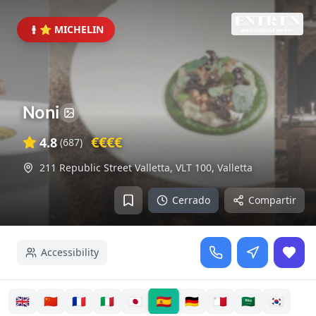
⭐ MICHELIN
Noni
€€€€
4.8
(
687
)
211 Republic Street Valletta, VLT 100
,
Valletta
Cerrado
Compartir
Accessibility
🇪🇸
🇬🇧
🇨🇳
🇫🇷
🇮🇹
🇯🇵
🇩🇪
🇲🇹
🇸🇦
🇰🇷