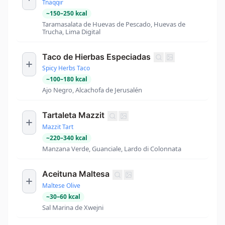
Tnaqqir
~
150
–
250
kcal
Taramasalata de Huevas de Pescado, Huevas de
Trucha, Lima Digital
Taco de Hierbas Especiadas
Spicy Herbs Taco
~
100
–
180
kcal
Ajo Negro, Alcachofa de Jerusalén
Tartaleta Mazzit
Mazzit Tart
~
220
–
340
kcal
Manzana Verde, Guanciale, Lardo di Colonnata
Aceituna Maltesa
Maltese Olive
~
30
–
60
kcal
Sal Marina de Xwejni