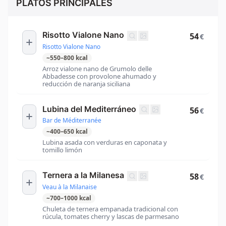
PLATOS PRINCIPALES
Risotto Vialone Nano
54
€
Risotto Vialone Nano
~
550
–
800
kcal
Arroz vialone nano de Grumolo delle
Abbadesse con provolone ahumado y
reducción de naranja siciliana
Lubina del Mediterráneo
56
€
Bar de Méditerranée
~
400
–
650
kcal
Lubina asada con verduras en caponata y
tomillo limón
Ternera a la Milanesa
58
€
Veau à la Milanaise
~
700
–
1000
kcal
Chuleta de ternera empanada tradicional con
rúcula, tomates cherry y lascas de parmesano