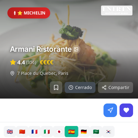
⭐ MICHELIN
Armani Ristorante
€€€€
4.4
(
356
)
7 Place du Quebec
,
Paris
Cerrado
Compartir
🇪🇸
🇬🇧
🇨🇳
🇫🇷
🇮🇹
🇯🇵
🇩🇪
🇸🇦
🇰🇷