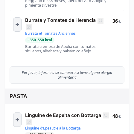
Reggiano de 36 meses, speck del Alto Adigio y
pimienta silvestre
Burrata y Tomates de Herencia
36
€
Burrata et Tomates Anciennes
~
350
–
550
kcal
Burrata cremosa de Apulia con tomates
sicilianos, albahaca y balsámico añejo
Por favor, informe a su camarero si tiene alguna alergia
alimentaria
PASTA
Linguine de Espelta con Bottarga
48
€
Linguine d'Épeautre à la Bottarga