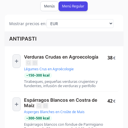
Menús
Menú Regular
Mostrar precios en
:
ANTIPASTI
Verduras Crudas en Agroecología
38
€
Légumes Crus en Agroécologie
~
150
–
300
kcal
Tirabeques, pequeñas verduras crujientes y
fundentes, infusión de verduras y perifollo
Espárragos Blancos en Costra de
42
€
Maíz
Asperges Blanches en Croûte de Maïs
~
300
–
500
kcal
Espárragos blancos con fondue de Parmigiano