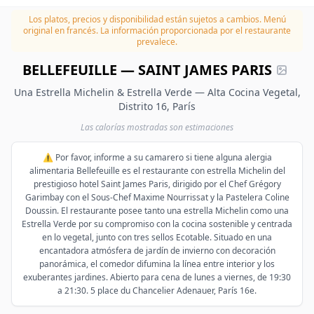
Los platos, precios y disponibilidad están sujetos a cambios.
Menú
original en francés. La información proporcionada por el restaurante
prevalece.
BELLEFEUILLE — SAINT JAMES PARIS
Una Estrella Michelin & Estrella Verde — Alta Cocina Vegetal,
Distrito 16, París
Las calorías mostradas son estimaciones
⚠️ Por favor, informe a su camarero si tiene alguna alergia
alimentaria Bellefeuille es el restaurante con estrella Michelin del
prestigioso hotel Saint James Paris, dirigido por el Chef Grégory
Garimbay con el Sous-Chef Maxime Nourrissat y la Pastelera Coline
Doussin. El restaurante posee tanto una estrella Michelin como una
Estrella Verde por su compromiso con la cocina sostenible y centrada
en lo vegetal, junto con tres sellos Ecotable. Situado en una
encantadora atmósfera de jardín de invierno con decoración
panorámica, el comedor difumina la línea entre interior y los
exuberantes jardines. Abierto para cena de lunes a viernes, de 19:30
a 21:30. 5 place du Chancelier Adenauer, París 16e.