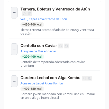
Ternera, Boletus y Ventresca de Atún
Veau, Cèpes et Ventrèche de Thon
~
450
–
700
kcal
Tierna ternera acompañada de boletus y ventresca
de atún
Centolla con Caviar
Araignée de Mer et Caviar
~
200
–
400
kcal
Centolla de temporada aderezada con caviar
premium
Cordero Lechal con Alga Kombu
Agneau de Lait et Algue Kombu
~
400
–
650
kcal
Cordero joven maridado con kombu rico en umami
en un diálogo intercultural