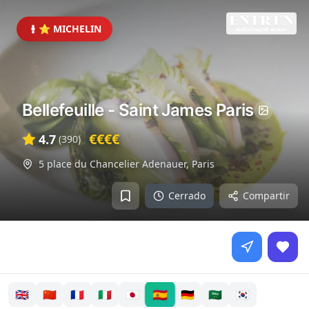
⭐ MICHELIN
Bellefeuille - Saint James Paris
€€€€
4.7
(
390
)
5 place du Chancelier Adenauer
,
Paris
Cerrado
Compartir
🇪🇸
🇬🇧
🇨🇳
🇫🇷
🇮🇹
🇯🇵
🇩🇪
🇸🇦
🇰🇷