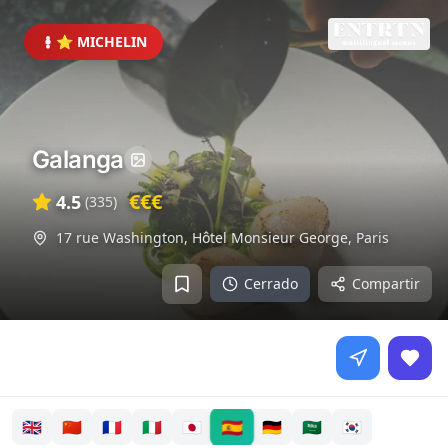
⭐ MICHELIN
Galanga
€€€
4.5
(
335
)
17 rue Washington, Hôtel Monsieur George
,
Paris
Cerrado
Compartir
🇪🇸
🇬🇧
🇨🇳
🇫🇷
🇮🇹
🇯🇵
🇩🇪
🇸🇦
🇰🇷