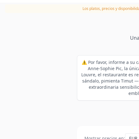
Los platos, precios y disponibili
Una
⚠️ Por favor, informe a su 
Anne-Sophie Pic, la únic
Louvre, el restaurante es 
sándalo, pimienta Timut — 
extraordinaria sensibili
emble
Mostrar precios en
: