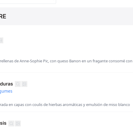
RE
s rellenas de Anne-Sophie Pic, con queso Banon en un fragante consomé co
rduras
légumes
ada en capas con coulis de hierbas aromáticas y emulsión de miso blanco
sis