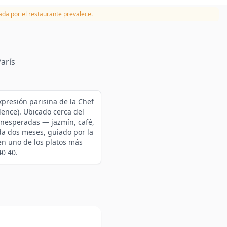
da por el restaurante prevalece.
arís
xpresión parisina de la Chef
lence). Ubicado cerca del
inesperadas — jazmín, café,
da dos meses, guiado por la
 en uno de los platos más
40 40.