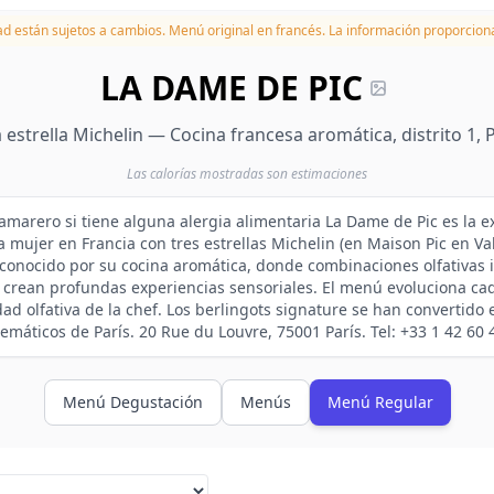
dad están sujetos a cambios.
Menú original en francés. La información proporciona
LA DAME DE PIC
 estrella Michelin — Cocina francesa aromática, distrito 1, P
Las calorías mostradas son estimaciones
camarero si tiene alguna alergia alimentaria La Dame de Pic es la e
a mujer en Francia con tres estrellas Michelin (en Maison Pic en Va
reconocido por su cocina aromática, donde combinaciones olfativas 
crean profundas experiencias sensoriales. El menú evoluciona ca
dad olfativa de la chef. Los berlingots signature se han convertido
máticos de París. 20 Rue du Louvre, 75001 París. Tel: +33 1 42 60 
Menú Degustación
Menús
Menú Regular