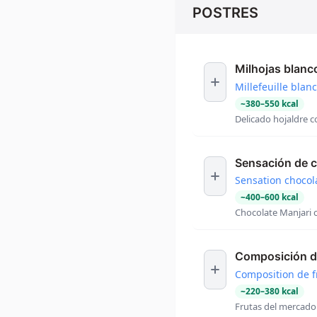
POSTRES
Milhojas blanc
Millefeuille blanc
~
380
–
550
kcal
Delicado hojaldre co
Sensación de 
Sensation chocol
~
400
–
600
kcal
Chocolate Manjari 
Composición d
Composition de f
~
220
–
380
kcal
Frutas del mercado 