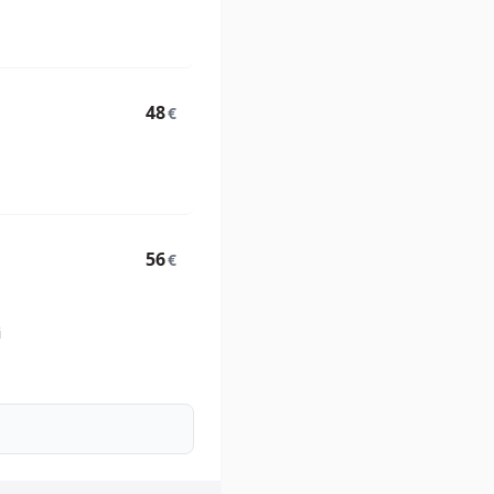
48
€
56
€
i