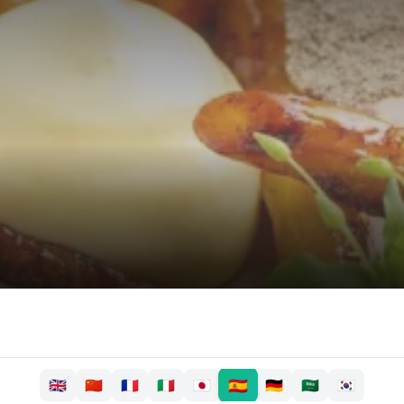
🇪🇸
🇬🇧
🇨🇳
🇫🇷
🇮🇹
🇯🇵
🇩🇪
🇸🇦
🇰🇷