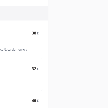
38
€
n café, cardamomo y
32
€
46
€