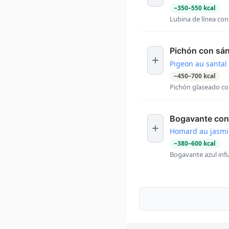
~
350
–
550
kcal
Lubina de línea con
Pichón con sá
Pigeon au santal
~
450
–
700
kcal
Pichón glaseado co
Bogavante con
Homard au jasm
~
380
–
600
kcal
Bogavante azul inf