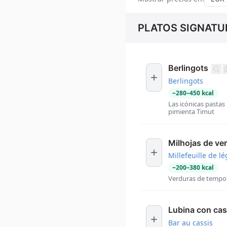
PLATOS SIGNATU
Berlingots
Berlingots
~
280
–
450
kcal
Las icónicas pasta
pimienta Timut
Milhojas de ve
Millefeuille de 
~
200
–
380
kcal
Verduras de tempor
Lubina con cas
Bar au cassis