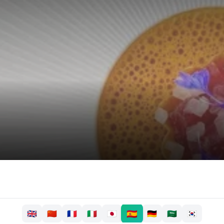
🇪🇸
🇬🇧
🇨🇳
🇫🇷
🇮🇹
🇯🇵
🇩🇪
🇸🇦
🇰🇷