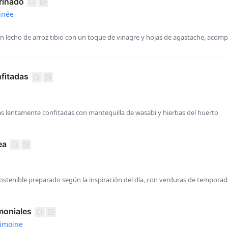
rinado
inée
n lecho de arroz tibio con un toque de vinagre y hojas de agastache, aco
fitadas
as lentamente confitadas con mantequilla de wasabi y hierbas del huerto
ea
stenible preparado según la inspiración del día, con verduras de temporada
moniales
imoine