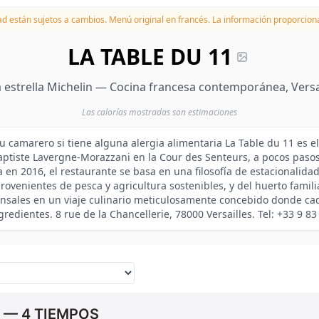
dad están sujetos a cambios.
Menú original en francés. La información proporciona
LA TABLE DU 11
 estrella Michelin — Cocina francesa contemporánea, Versa
Las calorías mostradas son estimaciones
su camarero si tiene alguna alergia alimentaria La Table du 11 es el
aptiste Lavergne-Morazzani en la Cour des Senteurs, a pocos pasos 
 en 2016, el restaurante se basa en una filosofía de estacionalida
rovenientes de pesca y agricultura sostenibles, y del huerto famil
ensales en un viaje culinario meticulosamente concebido donde ca
gredientes. 8 rue de la Chancellerie, 78000 Versailles. Tel: +33 9 83
 — 4 TIEMPOS