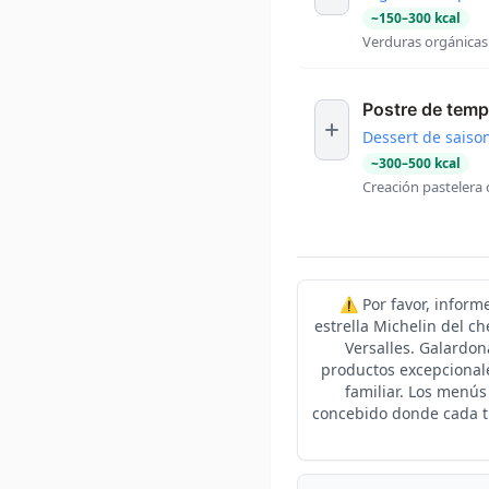
~
150
–
300
kcal
Verduras orgánicas
Postre de tem
Dessert de saiso
~
300
–
500
kcal
Creación pastelera
⚠️ Por favor, inform
estrella Michelin del c
Versalles. Galardon
productos excepcionale
familiar. Los menús
concebido donde cada tie