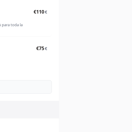
€110
€
ú para toda la
€75
€