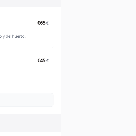
€65
€
 y del huerto.
€45
€