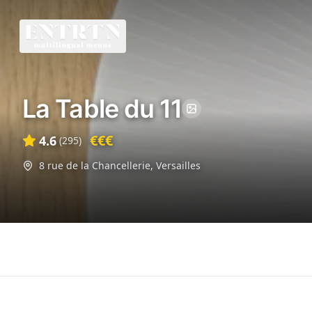
La Table du 11
€€€
4.6
(
295
)
8 rue de la Chancellerie
,
Versailles