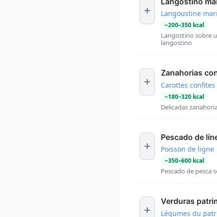
Langostino ma
Langoustine mar
~
200
–
350
kcal
Langostino sobre u
langostino
Zanahorias con
Carottes confites
~
180
–
320
kcal
Delicadas zanahori
Pescado de lín
Poisson de ligne
~
350
–
600
kcal
Pescado de pesca so
Verduras patri
Légumes du patr