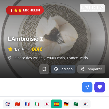
⭐⭐ MICHELIN
L'Ambroisie
€€€€
4.7
(
485
)
9 Place des Vosges, 75004 Paris, France
,
Paris
Cerrado
Compartir
🇪🇸
🇬🇧
🇨🇳
🇫🇷
🇮🇹
🇯🇵
🇩🇪
🇸🇦
🇰🇷