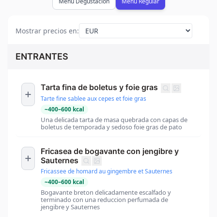
Menú Degustación
Menú Regular
Mostrar precios en
:
ENTRANTES
Tarta fina de boletus y foie gras
Tarte fine sablee aux cepes et foie gras
~
400
–
600
kcal
Una delicada tarta de masa quebrada con capas de
boletus de temporada y sedoso foie gras de pato
Fricasea de bogavante con jengibre y
Sauternes
Fricassee de homard au gingembre et Sauternes
~
400
–
600
kcal
Bogavante breton delicadamente escalfado y
terminado con una reduccion perfumada de
jengibre y Sauternes