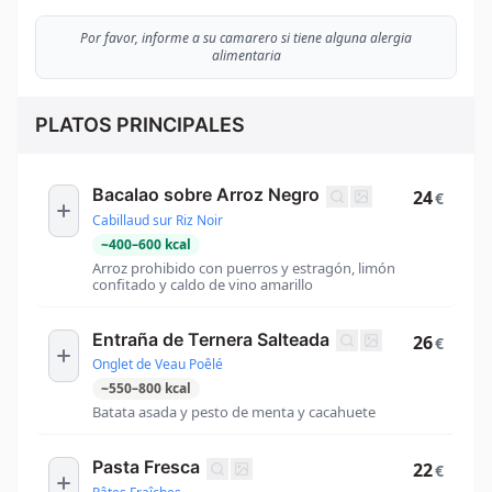
Por favor, informe a su camarero si tiene alguna alergia
alimentaria
PLATOS PRINCIPALES
Bacalao sobre Arroz Negro
24
€
Cabillaud sur Riz Noir
~
400
–
600
kcal
Arroz prohibido con puerros y estragón, limón
confitado y caldo de vino amarillo
Entraña de Ternera Salteada
26
€
Onglet de Veau Poêlé
~
550
–
800
kcal
Batata asada y pesto de menta y cacahuete
Pasta Fresca
22
€