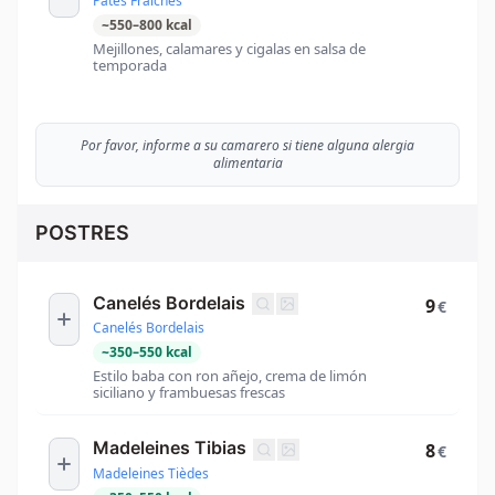
Pâtes Fraîches
~
550
–
800
kcal
Mejillones, calamares y cigalas en salsa de
temporada
Por favor, informe a su camarero si tiene alguna alergia
alimentaria
POSTRES
Canelés Bordelais
9
€
Canelés Bordelais
~
350
–
550
kcal
Estilo baba con ron añejo, crema de limón
siciliano y frambuesas frescas
Madeleines Tibias
8
€
Madeleines Tièdes