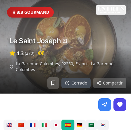
BIB GOURMAND
Le Saint Joseph
€€
4.3
(
270
)
La Garenne-Colombes, 92250, France
,
La Garenne-
Colombes
Cerrado
Compartir
🇪🇸
🇬🇧
🇨🇳
🇫🇷
🇮🇹
🇯🇵
🇩🇪
🇸🇦
🇰🇷