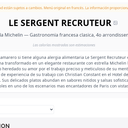
dad están sujetos a cambios.
Menú original en francés. La información proporciona
LE SERGENT RECRUTEUR
la Michelin — Gastronomia francesa clasica, 4o arrondisse
Las calorías mostradas son estimaciones
 camarero si tiene alguna alergia alimentaria Le Sergent Recruteur 
 ha transformado en un elegante restaurante con estrella Michelin 
 heredado su amor por el trabajo preciso y meticuloso de su ment
e experiencia de su trabajo con Christian Constant en el Hotel de
 Sus delicados platos abundan en sabores nitidos y salsas sofisti
es en uno de los escenarios mas encantadores de Paris con vistas
ION