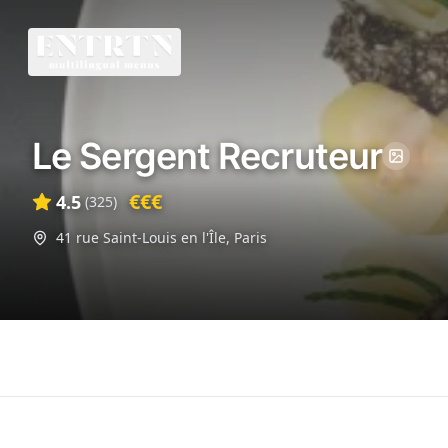
Le Sergent Recruteur
€€€
4.5
(
325
)
41 rue Saint-Louis en l'Île
,
Paris