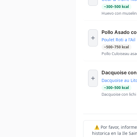
~
300
–
500
kcal
Huevo con muselina
Pollo Asado co
Poulet Roti a l'Ail
~
500
–
750
kcal
Pollo Culoiseau asa
Dacquoise con 
Dacquoise au Lit
~
300
–
500
kcal
Dacquoise con lichi
⚠️ Por favor, inform
historica en la Ile S