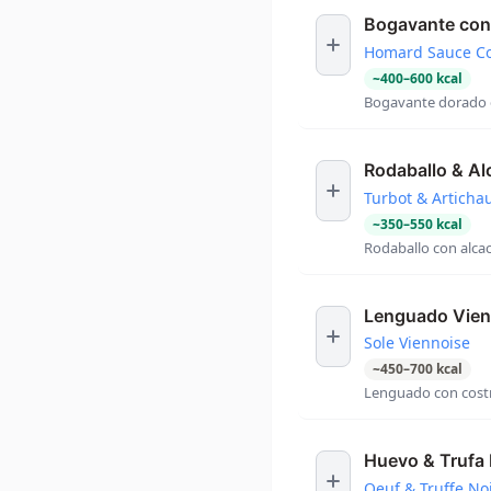
Bogavante con 
Homard Sauce Co
~
400
–
600
kcal
Bogavante dorado c
Rodaballo & Al
Turbot & Articha
~
350
–
550
kcal
Rodaballo con alcach
Lenguado Vie
Sole Viennoise
~
450
–
700
kcal
Lenguado con costr
Huevo & Trufa
Oeuf & Truffe No