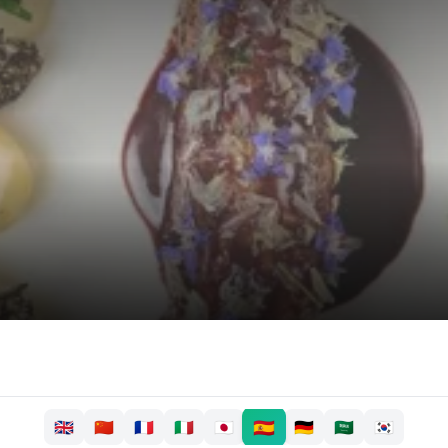
🇪🇸
🇬🇧
🇨🇳
🇫🇷
🇮🇹
🇯🇵
🇩🇪
🇸🇦
🇰🇷