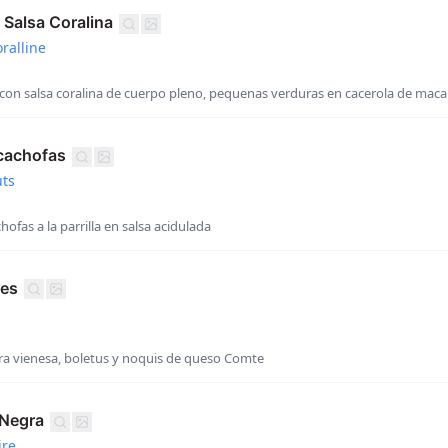
Salsa Coralina
ralline
on salsa coralina de cuerpo pleno, pequenas verduras en cacerola de mac
cachofas
uts
ofas a la parrilla en salsa acidulada
nes
a vienesa, boletus y noquis de queso Comte
 Negra
ire