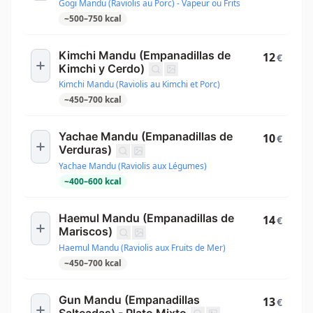
Gogi Mandu (Raviolis au Porc) - Vapeur ou Frits
~
500
–
750
kcal
Kimchi Mandu (Empanadillas de
12
€
Kimchi y Cerdo)
Kimchi Mandu (Raviolis au Kimchi et Porc)
~
450
–
700
kcal
Yachae Mandu (Empanadillas de
10
€
Verduras)
Yachae Mandu (Raviolis aux Légumes)
~
400
–
600
kcal
Haemul Mandu (Empanadillas de
14
€
Mariscos)
Haemul Mandu (Raviolis aux Fruits de Mer)
~
450
–
700
kcal
Gun Mandu (Empanadillas
13
€
Salteadas) - Plato Mixto