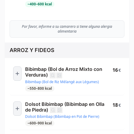
~
400
–
600
kcal
Por favor, informe a su camarero si tiene alguna alergia
alimentaria
ARROZ Y FIDEOS
Bibimbap (Bol de Arroz Mixto con
16
€
Verduras)
Bibimbap (Bol de Riz Mélangé aux Légumes)
~
550
–
800
kcal
Dolsot Bibimbap (Bibimbap en Olla
18
€
de Piedra)
Dolsot Bibimbap (Bibimbap en Pot de Pierre)
~
600
–
900
kcal