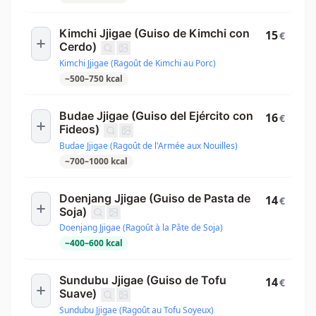
Kimchi Jjigae (Guiso de Kimchi con
15
€
Cerdo)
Kimchi Jjigae (Ragoût de Kimchi au Porc)
~
500
–
750
kcal
Budae Jjigae (Guiso del Ejército con
16
€
Fideos)
Budae Jjigae (Ragoût de l'Armée aux Nouilles)
~
700
–
1000
kcal
Doenjang Jjigae (Guiso de Pasta de
14
€
Soja)
Doenjang Jjigae (Ragoût à la Pâte de Soja)
~
400
–
600
kcal
Sundubu Jjigae (Guiso de Tofu
14
€
Suave)
Sundubu Jjigae (Ragoût au Tofu Soyeux)