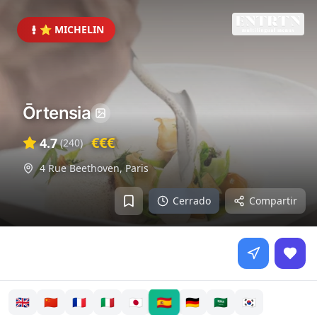
⭐ MICHELIN
Ōrtensia
€€€
4.7
(
240
)
4 Rue Beethoven
,
Paris
Cerrado
Compartir
🇪🇸
🇬🇧
🇨🇳
🇫🇷
🇮🇹
🇯🇵
🇩🇪
🇸🇦
🇰🇷