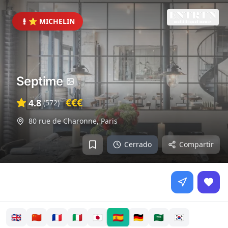
⭐ MICHELIN
Septime
€€€
4.8
(
572
)
80 rue de Charonne
,
Paris
Cerrado
Compartir
🇪🇸
🇬🇧
🇨🇳
🇫🇷
🇮🇹
🇯🇵
🇩🇪
🇸🇦
🇰🇷