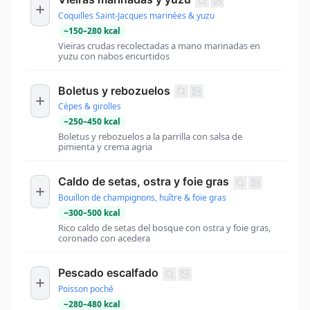
Coquilles Saint-Jacques marinées & yuzu
~
150
–
280
kcal
Vieiras crudas recolectadas a mano marinadas en
yuzu con nabos encurtidos
Boletus y rebozuelos
Cèpes & girolles
~
250
–
450
kcal
Boletus y rebozuelos a la parrilla con salsa de
pimienta y crema agria
Caldo de setas, ostra y foie gras
Bouillon de champignons, huître & foie gras
~
300
–
500
kcal
Rico caldo de setas del bosque con ostra y foie gras,
coronado con acedera
Pescado escalfado
Poisson poché
~
280
–
480
kcal