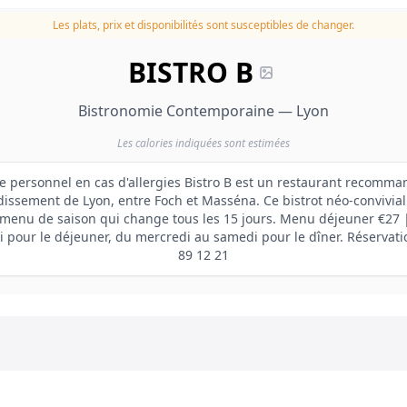
Les plats, prix et disponibilités sont susceptibles de changer.
BISTRO B
Bistronomie Contemporaine — Lyon
Les calories indiquées sont estimées
re personnel en cas d'allergies Bistro B est un restaurant recomma
dissement de Lyon, entre Foch et Masséna. Ce bistrot néo-convivia
menu de saison qui change tous les 15 jours. Menu déjeuner €27 
 pour le déjeuner, du mercredi au samedi pour le dîner. Réservat
89 12 21