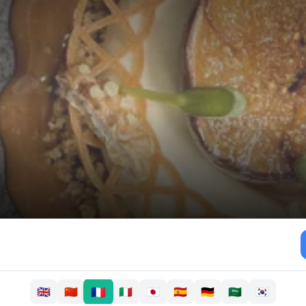
🇫🇷
🇬🇧
🇨🇳
🇮🇹
🇯🇵
🇪🇸
🇩🇪
🇸🇦
🇰🇷