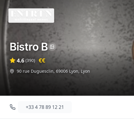
Bistro B
€€
4.6
(
390
)
90 rue Duguesclin, 69006 Lyon
,
Lyon
+33 4 78 89 12 21