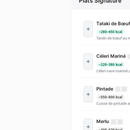
Plats Signature
Tataki de Bœu
~
280
–
450
kcal
Tataki de bœuf au m
Céleri Mariné
~
220
–
380
kcal
Céleri-rave mariné 
Pintade
~
550
–
800
kcal
Cuisse de pintade 
Merlu
~
400
–
620
kcal