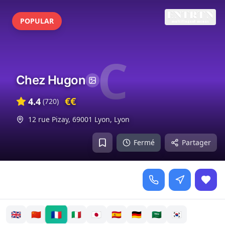
POPULAR
C
Chez Hugon
€€
4.4
(
720
)
12 rue Pizay, 69001 Lyon
,
Lyon
Fermé
Partager
🇫🇷
🇬🇧
🇨🇳
🇮🇹
🇯🇵
🇪🇸
🇩🇪
🇸🇦
🇰🇷