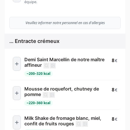
équipe.
Veuillez informer notre personnel en cas d'allergies
… Entracte crémeux
Demi Saint Marcellin de notre maître
8
€
affineur
~
200
–
320
kcal
Mousse de roquefort, chutney de
8
€
pomme
~
220
–
360
kcal
Milk Shake de fromage blanc, miel,
8
€
confit de fruits rouges