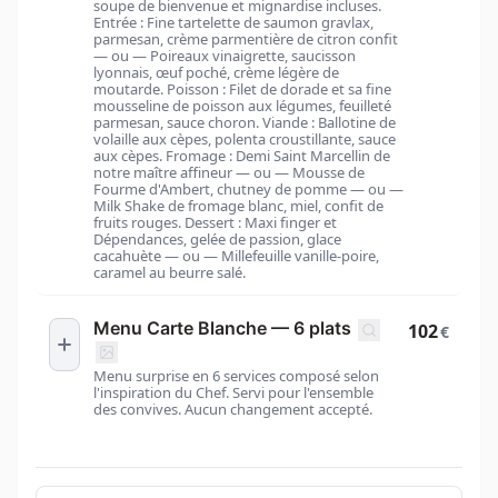
soupe de bienvenue et mignardise incluses.
Entrée : Fine tartelette de saumon gravlax,
parmesan, crème parmentière de citron confit
— ou — Poireaux vinaigrette, saucisson
lyonnais, œuf poché, crème légère de
moutarde. Poisson : Filet de dorade et sa fine
mousseline de poisson aux légumes, feuilleté
parmesan, sauce choron. Viande : Ballotine de
volaille aux cèpes, polenta croustillante, sauce
aux cèpes. Fromage : Demi Saint Marcellin de
notre maître affineur — ou — Mousse de
Fourme d'Ambert, chutney de pomme — ou —
Milk Shake de fromage blanc, miel, confit de
fruits rouges. Dessert : Maxi finger et
Dépendances, gelée de passion, glace
cacahuète — ou — Millefeuille vanille-poire,
caramel au beurre salé.
Menu Carte Blanche — 6 plats
102
€
Menu surprise en 6 services composé selon
l'inspiration du Chef. Servi pour l'ensemble
des convives. Aucun changement accepté.