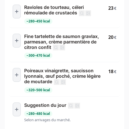
Ravioles de tourteau, céleri
23
€
rémoulade de crustacés
~
280
–
450
kcal
Fine tartelette de saumon gravlax,
20
€
parmesan, crème parmentière de
citron confit
~
300
–
470
kcal
Poireaux vinaigrette, saucisson
18
€
lyonnais, œuf poché, crème légère
de moutarde
~
320
–
500
kcal
Suggestion du jour
~
280
–
480
kcal
Selon arrivages du marché.