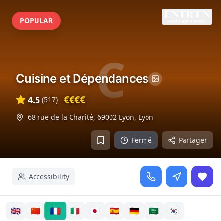
POPULAR
C
Cuisine et Dépendances
€€€€
4.5
(
517
)
68 rue de la Charité, 69002 Lyon
,
Lyon
Fermé
Partager
Accessibility
🇫🇷
🇬🇧
🇨🇳
🇮🇹
🇯🇵
🇪🇸
🇩🇪
🇸🇦
🇰🇷