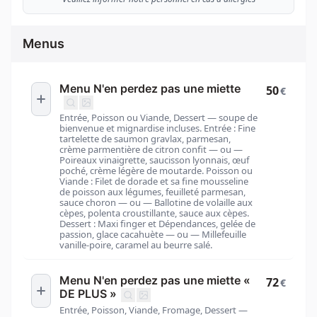
Menus
Menu N'en perdez pas une miette
50
€
Entrée, Poisson ou Viande, Dessert — soupe de
bienvenue et mignardise incluses. Entrée : Fine
tartelette de saumon gravlax, parmesan,
crème parmentière de citron confit — ou —
Poireaux vinaigrette, saucisson lyonnais, œuf
poché, crème légère de moutarde. Poisson ou
Viande : Filet de dorade et sa fine mousseline
de poisson aux légumes, feuilleté parmesan,
sauce choron — ou — Ballotine de volaille aux
cèpes, polenta croustillante, sauce aux cèpes.
Dessert : Maxi finger et Dépendances, gelée de
passion, glace cacahuète — ou — Millefeuille
vanille-poire, caramel au beurre salé.
Menu N'en perdez pas une miette «
72
€
DE PLUS »
Entrée, Poisson, Viande, Fromage, Dessert —