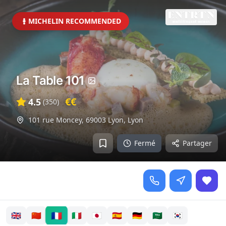
MICHELIN RECOMMENDED
La Table 101
€€
4.5
(
350
)
101 rue Moncey, 69003 Lyon
,
Lyon
Fermé
Partager
🇫🇷
🇬🇧
🇨🇳
🇮🇹
🇯🇵
🇪🇸
🇩🇪
🇸🇦
🇰🇷